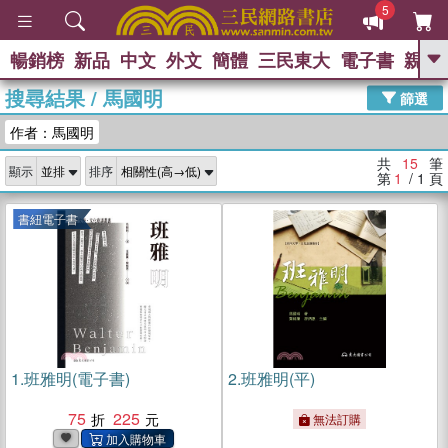
5
暢銷榜
新品
中文
外文
簡體
三民東大
電子書
親子
GO
搜尋結果
/
馬國明
篩選
熱搜：
作者：馬國明
共
15
筆
顯示
排序
第
1
/ 1
頁
書紐電子書
1.
班雅明(電子書)
2.
班雅明(平)
75
225
無法訂購