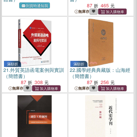
87
465
到貨時通知我
無庫存
滿額折
滿額折
21.
外貿英語函電案例與實訓
22.
國學經典典藏版：山海經
（簡體書）
（簡體書）
87
308
87
256
無庫存
無庫存