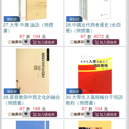
滿額折
滿額折
27.
大學 中庸 論語（簡體
28.
中國近代商會通史 (全四
書）
冊)（簡體書）
87
104
87
4072
無庫存
無庫存
滿額折
滿額折
29.
基督教與中西文化的融合
30.
大學生入黨積極分子培訓
（簡體書）
教程（簡體書）
87
198
87
104
無庫存
無庫存