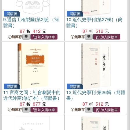
滿額折
滿額折
9.
通信工程製圖(第2版)（簡
10.
近代史學刊(第27輯)（簡
體書）
體書）
87
412
87
512
無庫存
無庫存
滿額折
滿額折
11.
官商之間：社會劇變中的
12.
近代史學刊‧第26輯（簡體
近代紳商(修訂本)（簡體書）
書）
87
877
87
512
無庫存
無庫存