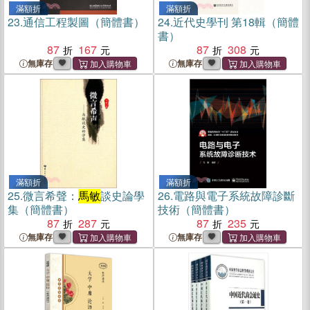
滿額折
滿額折
23.
通信工程製圖（簡體書）
24.
近代史學刊 第18輯（簡體
書）
87
167
87
308
無庫存
無庫存
滿額折
滿額折
25.
微言希聲：
馬敏
談史論學
26.
電路與電子系統故障診斷
集（簡體書）
技術（簡體書）
87
287
87
235
無庫存
無庫存