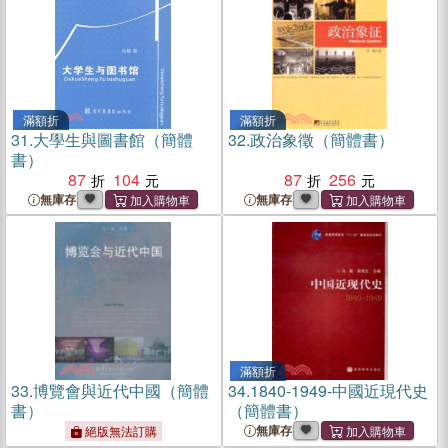
滿額折
滿額折
31.
大學生與圖書館（簡體
32.
政治象徵（簡體書）
書）
87
104
87
256
無庫存
無庫存
滿額折
33.
博覽會與近代中國（簡體
34.
1840-1949-中國近現代史
書）
（簡體書）
無庫存
絕版無法訂購