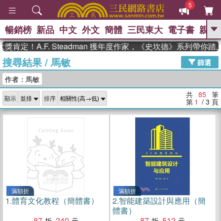
5
暢銷榜
新品
中文
外文
簡體
三民東大
電子書
親子
GO
A.F. Steadman 獲年度作家，《史坎德》系列帶你踏上熱血
搜尋結果
/
馬敏
、
熱搜：
東野圭吾
高希均教授回憶錄
篩選
、
、
、
The Odyssey
父親節
如果歷
作者：馬敏
、
、
史是一群喵
暑期推薦
國際布克
、
、
獎 臺灣漫遊錄
方念華
台灣的李
共
85
筆
顯示
排序
、
、
登輝時代
數學女孩：黎曼猜想
第
1
/ 3
頁
偉大的迷走神經
滿額折
滿額折
1.
體育文化教程（簡體書）
2.
智能建築設計與應用（簡
體書）
87
240
87
512