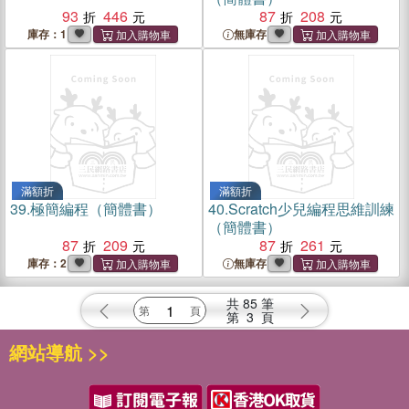
93
446
87
208
庫存：1
無庫存
滿額折
滿額折
39.
極簡編程（簡體書）
40.
Scratch少兒編程思維訓練
（簡體書）
87
209
87
261
庫存：2
無庫存
共
85
筆
第
3
頁
網站導航 >>