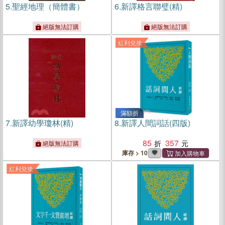
5.
聖經地理（簡體書）
6.
新譯格言聯璧(精)
絕版無法訂購
絕版無法訂購
紅利兌換
滿額折
7.
新譯幼學瓊林(精)
8.
新譯人間詞話(四版)
85
357
絕版無法訂購
庫存 > 10
紅利兌換