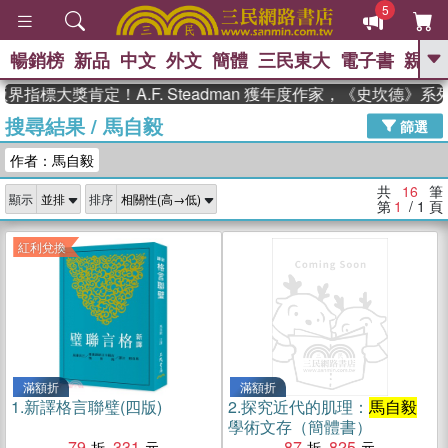
5
暢銷榜
新品
中文
外文
簡體
三民東大
電子書
親子
GO
指標大獎肯定！A.F. Steadman 獲年度作家，《史坎德》系
搜尋結果
/
馬自毅
、
、
熱搜：
東野圭吾
The Odyssey
篩選
、
、
父親節
如果歷史是一群喵
暑期
作者：馬自毅
、
、
推薦
國際布克獎 臺灣漫遊錄
方
、
、
念華
台灣的李登輝時代
數學女
共
16
筆
顯示
排序
、
孩：黎曼猜想
偉大的迷走神經
第
1
/ 1
頁
紅利兌換
滿額折
滿額折
1.
新譯格言聯璧(四版)
2.
探究近代的肌理：
馬自毅
學術文存（簡體書）
79
331
87
825