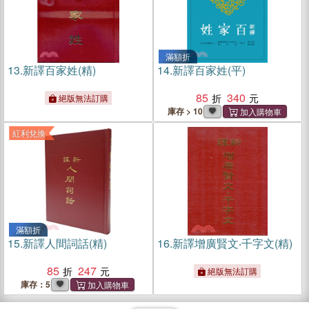
滿額折
13.
新譯百家姓(精)
14.
新譯百家姓(平)
85
340
絕版無法訂購
庫存 > 10
紅利兌換
滿額折
15.
新譯人間詞話(精)
16.
新譯增廣賢文‧千字文(精)
85
247
絕版無法訂購
庫存：5