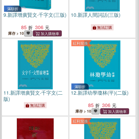
滿額折
9.
新譯增廣賢文‧千字文(三版)
10.
新譯人間詞話(三版)
85
306
無法訂購
庫存 > 10
紅利兌換
滿額折
11.
新譯增廣賢文‧千字文(二
12.
新譯幼學瓊林(平)(二版)
版)
85
306
無法訂購
庫存 > 10
紅利兌換