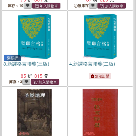
庫存 > 10
無庫存
滿額折
3.
新譯格言聯璧(三版)
4.
新譯格言聯璧(二版)
85
315
無法訂購
庫存：3