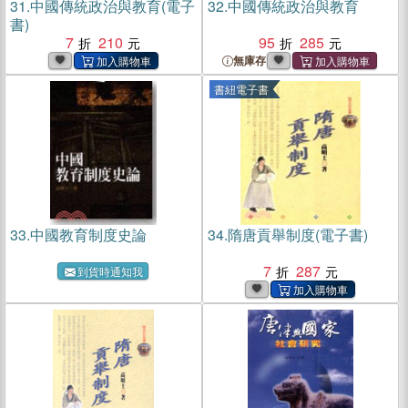
31.
中國傳統政治與教育(電子
32.
中國傳統政治與教育
書)
7
210
95
285
無庫存
書紐電子書
33.
中國教育制度史論
34.
隋唐貢舉制度(電子書)
7
287
到貨時通知我