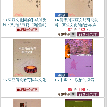
滿額折
13.
東亞文化圈的形成與發
14.
儒學與東亞文明研究叢
展：政治法制篇（簡體書）
書：東亞文化圈的形成與發
展－儒家思想篇(簡體書)
87
182
絕版無法訂購
無庫存
滿額折
15.
東亞傳統教育與法文化
16.
中國中古政治的探索
95
399
絕版無法訂購
無庫存