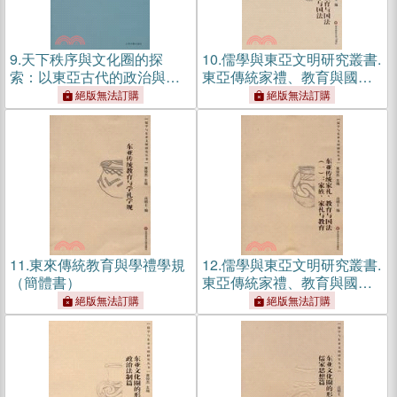
9.
天下秩序與文化圈的探
10.
儒學與東亞文明研究叢書.
索：以東亞古代的政治與教
東亞傳統家禮、教育與國法
育為中心（簡體書）
（二）：家內秩序與國法
絕版無法訂購
絕版無法訂購
（簡體書）
11.
東來傳統教育與學禮學規
12.
儒學與東亞文明研究叢書.
（簡體書）
東亞傳統家禮、教育與國法
（一）：家族、家禮與教育
絕版無法訂購
絕版無法訂購
（簡體書）