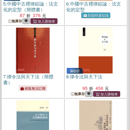
5.
中國中古禮律綜論：法文
6.
中國中古禮律綜論：法文
化的定型（簡體書）
化的定型
87
376
到貨時通知我
無庫存
滿額折
7.
律令法與天下法（簡體
8.
律令法與天下法
書）
95
456
絕版無法訂購
無庫存