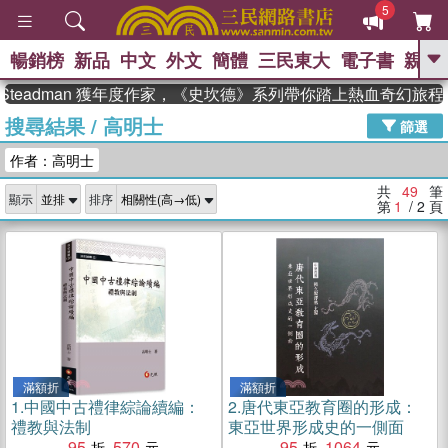
5
暢銷榜
新品
中文
外文
簡體
三民東大
電子書
親子
GO
adman 獲年度作家，《史坎德》系列帶你踏上熱血奇幻旅程
搜尋結果
/
高明士
、
、
熱搜：
東野圭吾
The Odyssey
篩選
、
、
父親節
如果歷史是一群喵
暑期
作者：高明士
、
、
推薦
國際布克獎 臺灣漫遊錄
方
、
、
念華
台灣的李登輝時代
數學女
共
49
筆
顯示
排序
、
孩：黎曼猜想
偉大的迷走神經
第
1
/ 2
頁
滿額折
滿額折
1.
中國中古禮律綜論續編：
2.
唐代東亞教育圈的形成：
禮教與法制
東亞世界形成史的一側面
95
570
95
1064