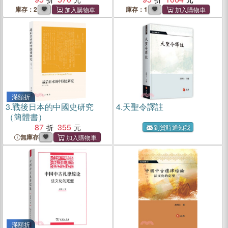
庫存：2
庫存：1
滿額折
3.
戰後日本的中國史研究
4.
天聖令譯註
（簡體書）
87
355
到貨時通知我
無庫存
滿額折