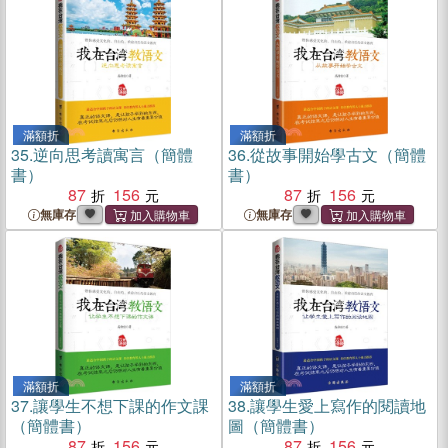
滿額折
滿額折
35.
逆向思考讀寓言（簡體
36.
從故事開始學古文（簡體
書）
書）
87
156
87
156
無庫存
無庫存
滿額折
滿額折
37.
讓學生不想下課的作文課
38.
讓學生愛上寫作的閱讀地
（簡體書）
圖（簡體書）
87
156
87
156