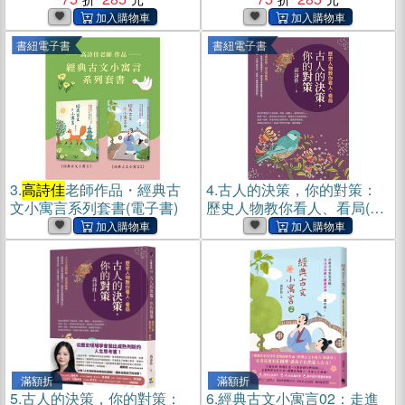
書紐電子書
書紐電子書
3.
高詩佳
老師作品・經典古
4.
古人的決策，你的對策：
文小寓言系列套書(電子書)
歷史人物教你看人、看局(電
子書)
滿額折
滿額折
5.
古人的決策，你的對策：
6.
經典古文小寓言02：走進