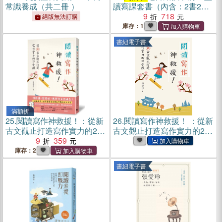
常識養成（共二冊 ）
讀寫課套書（內含：2書2手
冊）
9
718
絕版無法訂購
庫存：1
書紐電子書
滿額折
25.
閱讀寫作神救援！：從新
26.
閱讀寫作神救援！ ：從新
古文觀止打造寫作實力的25
古文觀止打造寫作實力的25
堂課（限量贈送《詩佳老師
9
359
堂課(電子書)
的創意思考遊戲書》）
庫存：2
書紐電子書