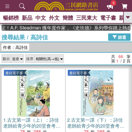
5
暢銷榜
新品
中文
外文
簡體
三民東大
電子書
親子
GO
. Steadman 獲年度作家，《史坎德》系列帶你踏上熱血奇幻旅
搜尋結果
/
高詩佳
、
熱搜：
東野圭吾
高希均教授回憶錄
篩選
、
、
、
The Odyssey
父親節
如果歷
作者：高詩佳
、
、
史是一群喵
暑期推薦
國際布克
、
、
獎 臺灣漫遊錄
方念華
台灣的李
共
66
筆
顯示
排序
、
、
登輝時代
數學女孩：黎曼猜想
第
1
/ 2
頁
偉大的迷走神經
書紐電子書
書紐電子書
1.
古文第一課（上）：詩佳
2.
古文第一課（下）：詩佳
老師給青少年的20堂會考古
老師給青少年的20堂會考古
文閱讀與SEL成長課(電子書)
75
285
文閱讀與SEL成長課(電子書)
75
285