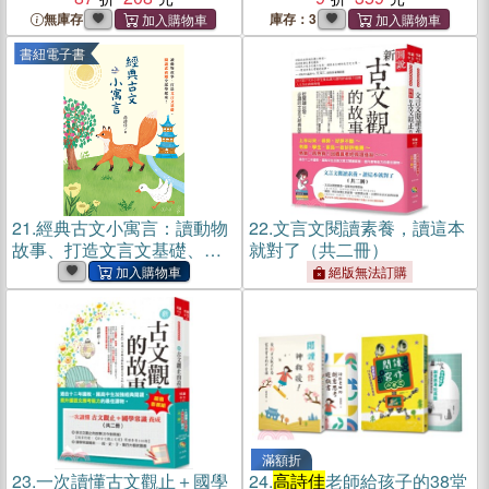
詩佳
老師作品）
無庫存
庫存：3
書紐電子書
21.
經典古文小寓言：讀動物
22.
文言文閱讀素養，讀這本
故事、打造文言文基礎、閱
就對了（共二冊）
讀素養題全部學起來！(電子
絕版無法訂購
書)
滿額折
23.
一次讀懂古文觀止＋國學
24.
高詩佳
老師給孩子的38堂