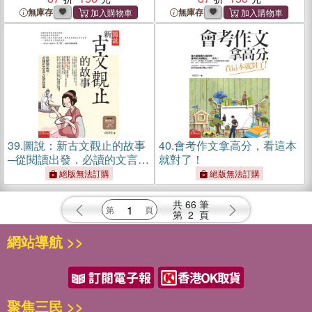
無庫存
無庫存
39.
圖說：新古文觀止的故事
40.
會考作文拿高分，看這本
─從閱讀出發．必讀的文言文
就對了！
經典故事
絕版無法訂購
絕版無法訂購
共
66
筆
第
2
頁
網站導航 >>
聚焦三民 >>