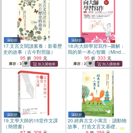
滿額折
滿額折
17.
文言文閱讀素養：新看歷
18.
向大師學習寫作─圖解：
史的故事（古今對照版）
我的第一本心智圖（Mind
95
399
Map）作文書
95
333
庫存：3
庫存：2
滿額折
滿額折
19.
文學大師的15堂作文課
20.
經典古文小寓言：讀動物
（簡體書）
故事、打造文言文基礎、閱
87
208
讀素養題全部學起來！（
9
359
高