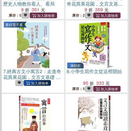
歷史人物教你看人、看局
奇花異果花園，文言文基礎×
9
351
閱讀素養，一起升級！
9
359
庫存：5
庫存：2
書紐電子書
滿額折
7.
經典古文小寓言2：走進奇
8.
小學生寫作文從這裡開始
花異果花園，文言文基礎 ×
閱讀素養，一起升級！(電子
95
333
書)
庫存：5