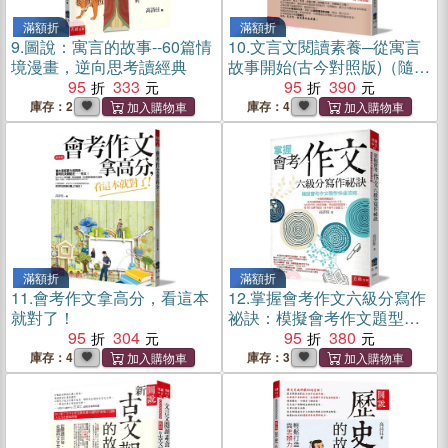
滿額折
滿額折
9.
圖說：寓言的故事--60篇情
10.
文言文閱讀素養─從寓言
境漫畫，逆向思考讀經典
故事開始(古今對照版)（隨書
95
333
附贈120題文言文閱讀素養測
95
390
驗）
庫存：2
庫存：4
滿額折
滿額折
11.
會考作文拿高分，看這本
12.
掌握會考作文六級分寫作
就對了！
祕訣：模擬會考作文題型快
95
304
速攻略
95
380
庫存：4
庫存：3