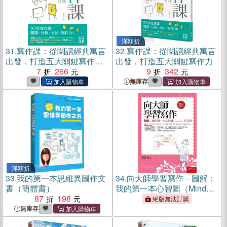
滿額折
31.
寫作課：從閱讀經典寓言
32.
寫作課：從閱讀經典寓言
出發，打造五大關鍵寫作力
出發，打造五大關鍵寫作力
(電子書)
7
266
9
342
無庫存
滿額折
33.
我的第一本思維異圖作文
34.
向大師學習寫作－圖解：
書（簡體書）
我的第一本心智圖（Mind
87
198
Map）作文書
絕版無法訂購
無庫存