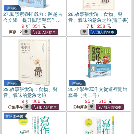
滿額折
27.
閱讀素養即戰力：跨越古
28.
故事張愛玲：食物、聲
今文學，提升閱讀與寫作力
音、氣味的意象之旅(電子書)
的30堂故事課
9
351
7
238
庫存：2
滿額折
滿額折
29.
故事張愛玲：食物、聲
30.
小學生寫作文從這裡開始
音、氣味的意象之旅
套書（共二冊）
9
306
95
513
無庫存
無庫存
書紐電子書