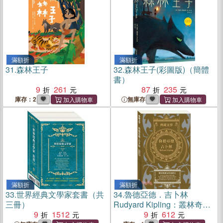
滿額折
滿額折
31.
森林王子
32.
森林王子(彩圖版)（簡體
書）
9
261
87
235
庫存：2
無庫存
滿額折
滿額折
33.
世界經典文學家套書（共
34.
魯德亞德．吉卜林
三冊）
Rudyard Kipling：叢林奇譚
9
1512
＆怒海餘生
9
612