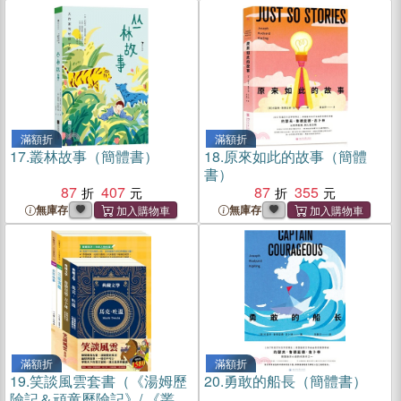
滿額折
滿額折
17.
叢林故事（簡體書）
18.
原來如此的故事（簡體
書）
87
407
87
355
無庫存
無庫存
滿額折
滿額折
19.
笑談風雲套書（《湯姆歷
20.
勇敢的船長（簡體書）
險記＆頑童歷險記》/ 《叢林