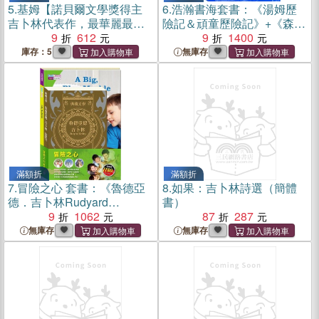
5.
基姆【諾貝爾文學獎得主
6.
浩瀚書海套書：《湯姆歷
吉卜林代表作，最華麗最被
險記＆頑童歷險記》+《森林
低估的印度史詩級小說】
9
612
報＆柳林風聲》+《叢林奇譚
9
1400
＆怒海餘生》
庫存：5
無庫存
滿額折
滿額折
7.
冒險之心 套書：《魯德亞
8.
如果：吉卜林詩選（簡體
德．吉卜林Rudyard
書）
Kipling：叢林奇譚＆怒海餘
9
1062
87
287
生》＋《英語悅讀誌系列
無庫存
無庫存
Read&Learn-A Big, Blue
Marble》