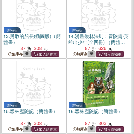
滿額折
滿額折
13.
勇敢的船長(插圖版)（簡
14.
漫畫叢林法則：冒險篇‧英
體書）
雄出少年(全四冊) （簡體
87
208
書）
87
626
無庫存
無庫存
滿額折
滿額折
15.
叢林歷險記（簡體書）
16.
叢林歷險記（簡體書）
87
308
87
303
無庫存
無庫存