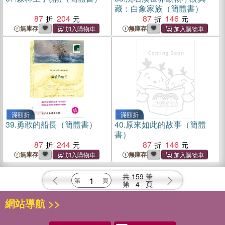
藏：白象家族（簡體書）
87
204
87
146
無庫存
無庫存
滿額折
滿額折
39.
勇敢的船長（簡體書）
40.
原來如此的故事（簡體
書）
87
244
87
146
無庫存
無庫存
共
159
筆
第
4
頁
網站導航 >>