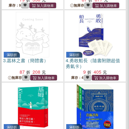
庫存：9
無庫存
滿額折
滿額折
3.
叢林之書（簡體書）
4.
勇敢船長（隨書附贈超值
勇氣卡）
87
208
9
405
無庫存
庫存：4
滿額折
滿額折