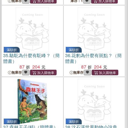
無庫存
庫存：1
滿額折
滿額折
35.
駱駝為什麼有駝峰？（簡
36.
花豹為什麼有斑點？（簡
體書）
體書）
87
204
87
204
無庫存
無庫存
滿額折
滿額折
37.
森林王子(精)（簡體書）
38.
沈石溪世界動物小說典