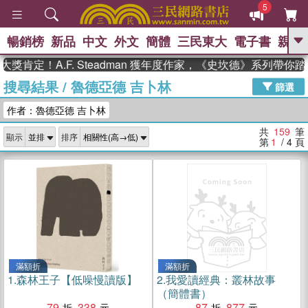
5
暢銷榜
新品
中文
外文
簡體
三民東大
電子書
親子
GO
！A.F. Steadman 獲年度作家，《史坎德》系列帶你踏上熱
搜尋結果
/
魯德亞德 吉卜林
、
熱搜：
東野圭吾
高希均教授回憶錄
篩選
、
、
、
The Odyssey
父親節
花開錦
作者：魯德亞德 吉卜林
、
、
、
繡
暑期推薦
方念華
台灣的
、
李登輝時代
數學女孩：黎曼猜想
共
159
筆
顯示
排序
、
、
偉大的迷走神經
如果歷史是一
第
1
/ 4
頁
、
群喵
臺灣漫遊錄
滿額折
滿額折
1.
森林王子【低噪慢讀版】
2.
我愛讀經典：叢林故事
（簡體書）
79
338
87
877