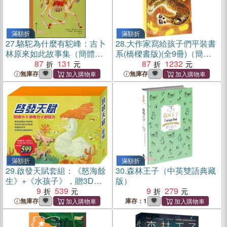
滿額折
滿額折
27.
駱駝為什麼有駝峰：吉卜
28.
大作家寫給孩子們平裝書
林原來如此故事集（簡體
系(橋樑書版)(全9冊)（簡體
書）
87
131
書）
87
1232
無庫存
無庫存
滿額折
滿額折
29.
啟發天賦套組：《怒海餘
30.
森林王子（中英雙語典藏
生》+《水孩子》，贈3D
版）
Wooden Puzzle（樣式隨機
9
539
9
279
出貨）
無庫存
庫存：1