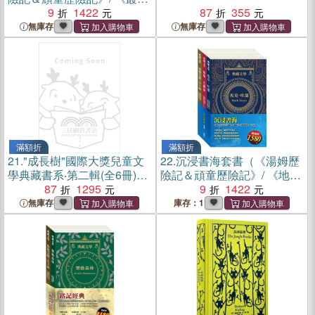
奇譚＆怒海餘生》/ 《三國演
9
1422
87
355
義》/ 《史記故事》）（共四
無庫存
無庫存
冊）
滿額折
滿額折
21.
"成長樹"國際大獎兒童文
22.
沉浸書海套書（《湯姆歷
學典藏書系‧第二輯(全6冊)
險記＆頑童歷險記》/ 《地心
（簡體書）
87
1295
冒險＆環遊世界八十天》/
9
1422
《叢林奇譚＆怒海餘生》）
無庫存
庫存：1
（共三冊）