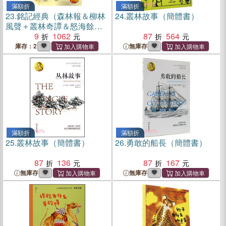
滿額折
滿額折
23.
銘記經典（森林報＆柳林
24.
叢林故事（簡體書）
風聲＋叢林奇譚＆怒海餘
生）
9
1062
87
564
庫存：2
無庫存
滿額折
滿額折
25.
叢林故事（簡體書）
26.
勇敢的船長（簡體書）
87
136
87
167
無庫存
無庫存