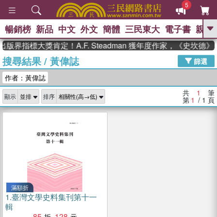
5
暢銷榜
新品
中文
外文
簡體
三民東大
電子書
親子
GO
出版界指標大獎肯定！A.F. Steadman 獲年度作家，《史坎
搜尋結果
/
黃偉誌
、
熱搜：
東野圭吾
高希均教授回憶錄
篩選
、
、
、
The Odyssey
父親節
如果歷
作者：黃偉誌
、
、
史是一群喵
暑期推薦
國際布克
、
、
獎 臺灣漫遊錄
方念華
台灣的李
共
1
筆
顯示
排序
、
、
登輝時代
數學女孩：黎曼猜想
第
1
/ 1
頁
偉大的迷走神經
滿額折
1.
臺灣文學史料集刊第十一
輯
85
128