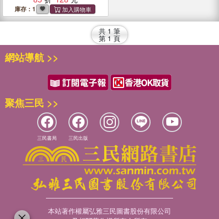
庫存：1
共
1
筆
第
1
頁
網站導航 >>
聚焦三民 >>
三民書局
三民出版
本站著作權屬弘雅三民圖書股份有限公司