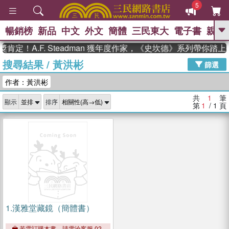
5
暢銷榜
新品
中文
外文
簡體
三民東大
電子書
親子
GO
肯定！A.F. Steadman 獲年度作家，《史坎德》系列帶你踏
搜尋結果
/
黃洪彬
、
熱搜：
東野圭吾
高希均教授回憶錄
篩選
、
、
、
The Odyssey
父親節
如果歷
作者：黃洪彬
、
、
史是一群喵
暑期推薦
國際布克
、
、
獎 臺灣漫遊錄
方念華
台灣的李
共
1
筆
顯示
排序
、
、
登輝時代
數學女孩：黎曼猜想
第
1
/ 1
頁
偉大的迷走神經
1.
漢雅堂藏鏡（簡體書）
若需訂購本書，請電洽客服 02-