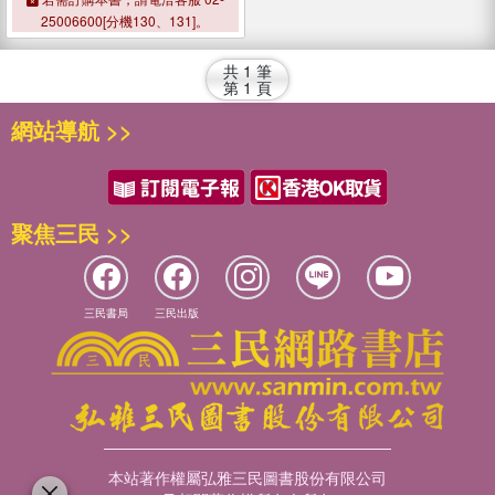
25006600[分機130、131]。
共
1
筆
第
1
頁
網站導航 >>
聚焦三民 >>
三民書局
三民出版
本站著作權屬弘雅三民圖書股份有限公司