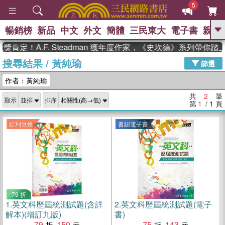
5
暢銷榜
新品
中文
外文
簡體
三民東大
電子書
親子
GO
肯定！A.F. Steadman 獲年度作家，《史坎德》系列帶你踏
搜尋結果
/
黃純瑜
、
熱搜：
東野圭吾
高希均教授回憶錄
篩選
、
、
、
The Odyssey
父親節
如果歷
作者：黃純瑜
、
、
史是一群喵
暑期推薦
國際布克
、
、
獎 臺灣漫遊錄
方念華
台灣的李
共
2
筆
顯示
排序
、
、
登輝時代
數學女孩：黎曼猜想
第
1
/ 1
頁
偉大的迷走神經
紅利兌換
書紐電子書
79 折
1.
英文科歷屆統測試題(含詳
2.
英文科歷屆統測試題(電子
解本)(增訂九版)
書)
79
150
75
143