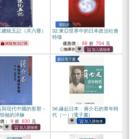
滿額折
正總統五記（共六冊）
32.
東亞世界中的日本政治社會
特徵
88
704
優惠價：
絕版無法訂購
無庫存
書紐電子書
石與現代中國的形塑－
36.
緣起日本：蔣介石的青年時
領袖的淬鍊
代（一）(電子書)
9
630
惠價：
存