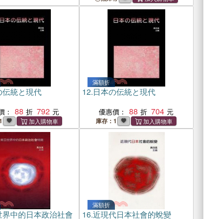
滿額折
の伝統と現代
12.
日本の伝統と現代
88
792
88
704
價：
優惠價：
1
庫存：1
滿額折
世界中的日本政治社會
16.
近現代日本社會的蛻變