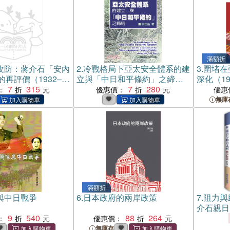
滿額折
攻防：蔣介石「安內
2.
冷戰格局下亞太安全體系的建
3.
圍堵在
再評價（1932–
立與「中日和平條約」之締結
深化（19
子書)
7
315
(電子書)
7
280
：
優惠價：
優惠
無庫
滿額折
與中日戰爭
6.
日本政府的兩岸政策
7.
阻力與
介石親日
9
540
88
264
書）
：
優惠價：
無庫存