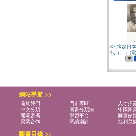
37.
緣起日
代（二）(電
網站導航 >>
關於我們
門市專區
人才招
中文分類
圖書分類法
中國圖
通關密碼
學習平台
圖書館採
異業合作
閱讀潮評
紅利兌
圖書目錄 >>