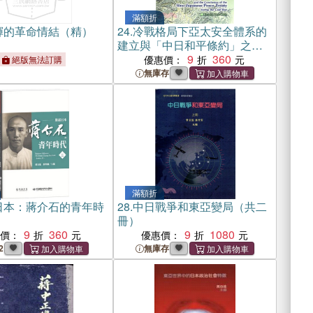
滿額折
輝的革命情結（精）
24.
冷戰格局下亞太安全體系的
建立與「中日和平條約」之締
結 專刊(107)
9
360
優惠價：
絕版無法訂購
無庫存
滿額折
日本：蔣介石的青年時
28.
中日戰爭和東亞變局（共二
冊）
9
360
9
1080
惠價：
優惠價：
2
無庫存