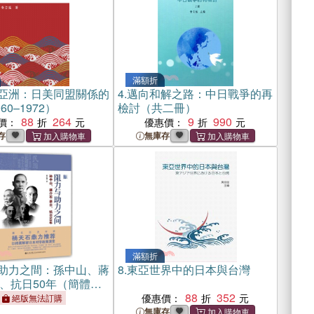
滿額折
亞洲：日美同盟關係的
4.
邁向和解之路：中日戰爭的再
60–1972）
檢討（共二冊）
88
264
9
990
價：
優惠價：
存
無庫存
滿額折
助力之間：孫中山、蔣
8.
東亞世界中的日本與台灣
、抗日50年（簡體
88
352
優惠價：
絕版無法訂購
無庫存