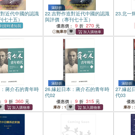
滿額折
造對近代中國的認識
22.
吉野作造對近代中國的認識
23.
北一
刊七十五）
與評價（專刊七十五）
9
270
優惠價：
到貨時通知我
無庫存
滿額折
滿額折
本：蔣介石的青年時
26.
緣起日本：蔣介石的青年時
27.
緣起
代02
代03
9
360
9
315
：
優惠價：
優
庫存：1
庫存：