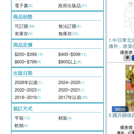
電子書
政府出版品
(8)
(21)
商品狀態
可訂購
無法訂購
(38)
(6)
有庫存
無庫存
(9)
(35)
1.
中日華北
商品定價
攘外」政策的
1937）(電
優惠價
$200~$399
$400~$599
(15)
(12)
$600~$799
$800以上
(9)
(8)
出版日期
2026年以後
2024~2025
(1)
(1)
2022~2023
2020~2021
(9)
(1)
2018~2019
2017年以前
(5)
(25)
裝訂方式
滿額折
5.
國共關係
平裝
精裝
(12)
(4)
軟精
(4)
優惠價
庫存：3