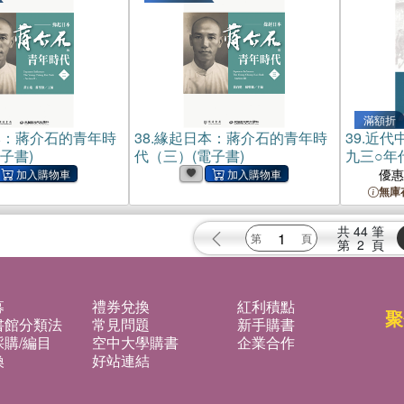
滿額折
本：蔣介石的青年時
38.
緣起日本：蔣介石的青年時
39.
近代
子書)
代（三）(電子書)
九三○年
優
無庫
共
44
筆
第
2
頁
募
禮券兌換
紅利積點
聚
書館分類法
常見問題
新手購書
購/編目
空中大學購書
企業合作
換
好站連結