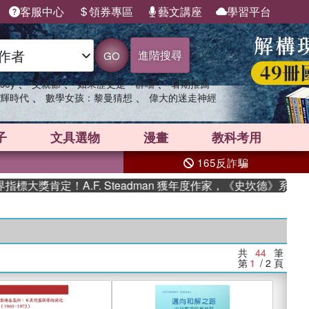
客服中心
領券專區
藝文講座
學習平台
進階搜尋
GO
、
、
、
sey
父親節
如果歷史是一群喵
暑期推薦
、
、
輝時代
數學女孩：黎曼猜想
偉大的迷走神經
子
文具選物
漫畫
教科考用
165反詐騙
定！A.F. Steadman 獲年度作家，《史坎德》系列帶你踏上
共
44
筆
第
1
/ 2
頁