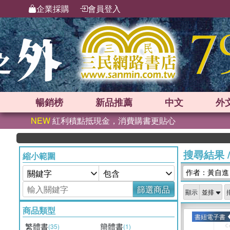
企業採購
會員登入
暢銷榜
新品
推薦
中文
外
NEW
紅利積點抵現金，消費購書更貼心
搜尋結果
縮小範圍
作者：黃自進
篩選商品
顯示
商品類型
書紐電子書
繁體書
簡體書
(35)
(1)