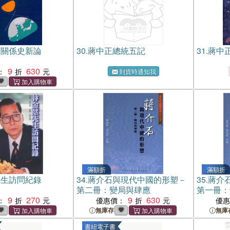
日關係史新論
30.
蔣中正總統五記
31.
蔣中
9
630
：
到貨時通知我
滿額折
滿額折
先生訪問紀錄
34.
蔣介石與現代中國的形塑－
35.
蔣介
第二冊：變局與肆應
第一冊：
9
270
9
630
：
優惠價：
優
無庫存
無庫
書紐電子書