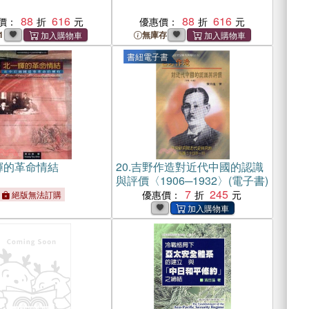
88
616
88
616
價：
優惠價：
1
無庫存
書紐電子書
輝的革命情結
20.
吉野作造對近代中國的認識
與評價〈1906─1932〉(電子書)
7
245
優惠價：
絕版無法訂購