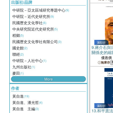
出版社/品牌
中研院－亞太區域研究專題中心
(9)
中研院－近代史研究所
(9)
民國歷史文化學社
(6)
中央研究院近代史研究所
(5)
稻鄉
(5)
民國歷史文化學社有限公司
(3)
滿額折
9.
蔣介石與
國史館
(2)
關係史的縮
聯經
(2)
優惠價
中研院－人社中心
(1)
無庫存
九州出版社
(1)
麥田
(1)
More
作者
黃自進
(19)
黃自進、潘光哲
(4)
滿額折
黃自進 主編
(3)
13.
和平憲