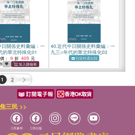
中日關係史料彙編：一
40.
近代中日關係史料彙編：一
代的華北特殊化01
九三○年代的華北特殊化03
9
405
惠價：
到貨時通知我
存
1
2
焦三民 >>
三民書局
三民出版