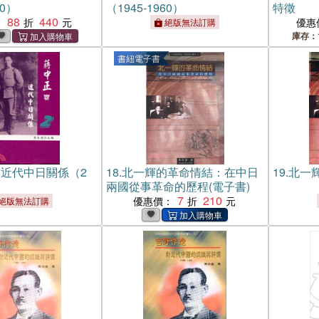
60）
（1945-1960）
特徵
88
440
：
優惠
絕版無法訂購
庫存：
書紐電子書
近代中日關係（2
18.
北一輝的革命情結：在中日
19.
北一
兩國從事革命的歷程(電子書)
7
210
優惠價：
絕版無法訂購