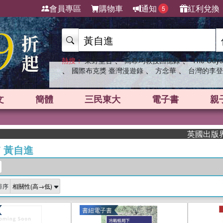
會員專區
購物車
通知
紅利兌換
5
、
、
熱搜：
東野圭吾
高希均教授回憶錄
The Odys
、
、
、
國際布克獎 臺灣漫遊錄
方念華
台灣的李登
文
簡體
三民東大
電子書
親
英國出版界指標大獎肯
/
黃自進
排序
書紐電子書