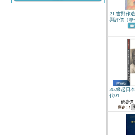
21.
吉野作
與評價（專
滿額折
25.
緣起日
代01
優惠價
庫存：1