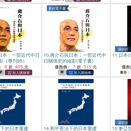
書紐電子書
滿額折
日本：一部近代中日
10.
蔣介石與日本：一部近代中
11.
日本
影（專刊95）
日關係史的縮影(電子書)
9
405
7
315
：
優惠價：
優惠
庫存：
滿額折
法下的日本重建
14.
和平憲法下的日本重建
15.
東亞