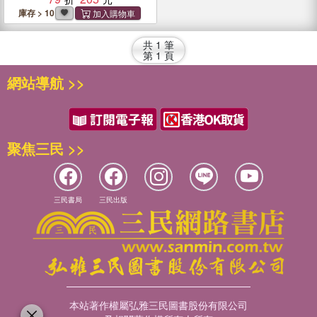
庫存 > 10
共
1
筆
第
1
頁
網站導航 >>
聚焦三民 >>
三民書局
三民出版
本站著作權屬弘雅三民圖書股份有限公司