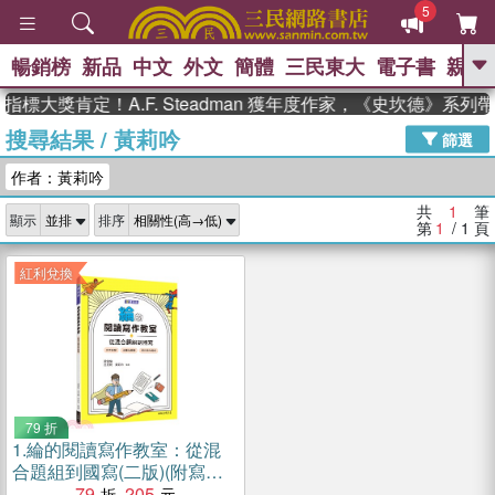
5
暢銷榜
新品
中文
外文
簡體
三民東大
電子書
親子
GO
指標大獎肯定！A.F. Steadman 獲年度作家，《史坎德》系
搜尋結果
/
黃莉吟
、
熱搜：
東野圭吾
高希均教授回憶錄
篩選
、
、
、
The Odyssey
父親節
如果歷
作者：黃莉吟
、
、
史是一群喵
暑期推薦
國際布克
、
、
獎 臺灣漫遊錄
方念華
台灣的李
共
1
筆
顯示
排序
、
、
登輝時代
數學女孩：黎曼猜想
第
1
/ 1
頁
偉大的迷走神經
紅利兌換
79 折
1.
綸的閱讀寫作教室：從混
合題組到國寫(二版)(附寫作
稿紙)
79
205