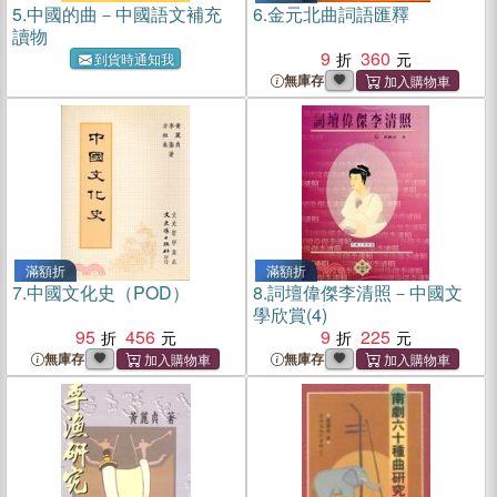
5.
中國的曲－中國語文補充
6.
金元北曲詞語匯釋
讀物
9
360
到貨時通知我
無庫存
滿額折
滿額折
7.
中國文化史（POD）
8.
詞壇偉傑李清照－中國文
學欣賞(4)
95
456
9
225
無庫存
無庫存