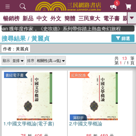
5
暢銷榜
新品
中文
外文
簡體
三民東大
電子書
親子
GO
dman 獲年度作家，《史坎德》系列帶你踏上熱血奇幻旅程
搜尋結果
/
黃麗貞
、
、
熱搜：
東野圭吾
The Odyssey
篩選
、
、
父親節
如果歷史是一群喵
暑期
作者：黃麗貞
、
、
推薦
國際布克獎 臺灣漫遊錄
方
、
、
念華
台灣的李登輝時代
數學女
共
13
筆
顯示
排序
、
孩：黎曼猜想
偉大的迷走神經
第
1
/ 1
頁
書紐電子書
紅利兌換
滿額折
1.
中國文學概論(電子書)
2.
中國文學概論
75
405
85
459