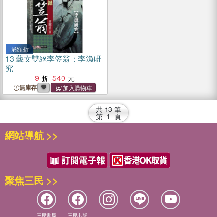
滿額折
13.
藝文雙絕李笠翁：李漁研
究
9
540
無庫存
共
13
筆
第
1
頁
網站導航 >>
聚焦三民 >>
三民書局
三民出版