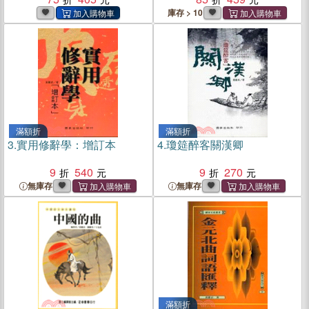
庫存 > 10
滿額折
滿額折
3.
實用修辭學：增訂本
4.
瓊筵醉客關漢卿
9
540
9
270
無庫存
無庫存
滿額折