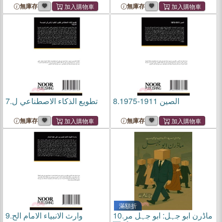
無庫存
無庫存
7.
تطويع الذكاء الاصطناعي ل
8.
الصين 1911-1975
無庫存
無庫存
滿額折
9.
وارث الانبياء الامام الح
10.
ماڈرن ابو جہل: ابو جہل مر