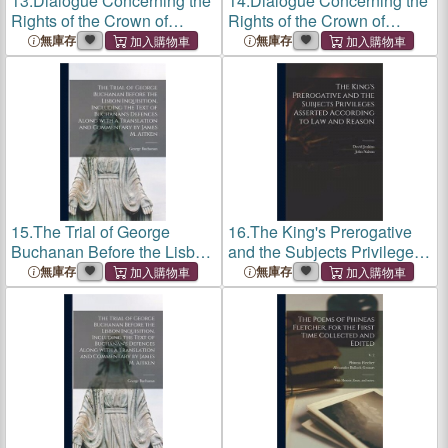
13.
Dialogue Concerning the
14.
Dialogue Concerning the
Rights of the Crown of
Rights of the Crown of
Scotland
Scotland
無庫存
無庫存
15.
The Trial of George
16.
The King's Prerogative
Buchanan Before the Lisbon
and the Subjects Privileges
Inquisition, Including the
Asserted According to Law
無庫存
無庫存
Text of Buchanan's
and Reason
Defences Along With a
Translation and
Commentary by James