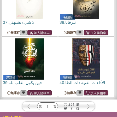
滿額折
37.
لا شيء يشبهني
38.
نيرڤانا
無庫存
無庫存
滿額折
滿額折
39.
حين يكون القلب لله
40.
الأداءات الفنية ذات الطا
無庫存
無庫存
共
251
筆
第
7
頁