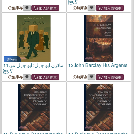
گ
無庫存
無庫存
滿額折
11.
ماڈرن ابو جہل: ابو جہل مر
12.
Iohn Barclay His Argenis
گ
無庫存
無庫存