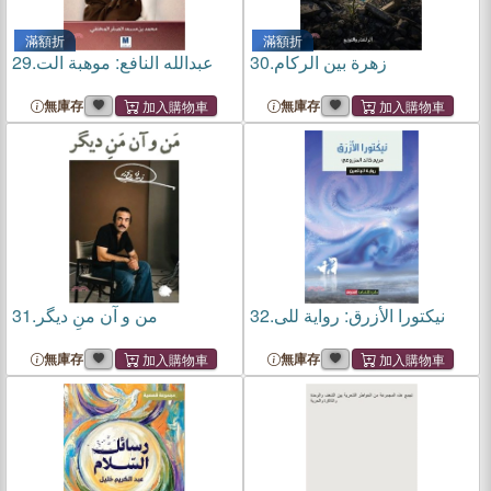
滿額折
滿額折
29.
عبدالله النافع: موهبة الت
30.
زهرة بين الركام
無庫存
無庫存
31.
من و آن منِ ديگر
32.
نیكتورا الأزرق: روایة للی
無庫存
無庫存