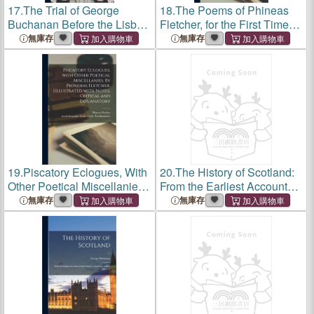
17.
The Trial of George
18.
The Poems of Phineas
Buchanan Before the Lisbon
Fletcher, for the First Time
Inquisition, Including the
Collected and Edited: With
無庫存
無庫存
Text of Buchanan's
Memoir, Essay, and Notes: v.
Defences Along With a
2
Translation and
Commentary by James
19.
Piscatory Eclogues, With
20.
The History of Scotland:
Other Poetical Miscellanies.
From the Earliest Accounts
By Phinehas Fletcher.
of That Nation, to the Reign
無庫存
無庫存
[Illustrated With Notes,
of King James VI; v.1
Critical and Explanatory