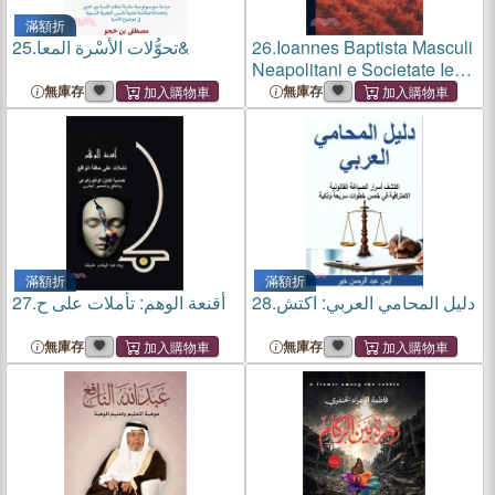
滿額折
25.
تحوُّلات الأُسْرة المعا&
26.
Ioannes Baptista Masculi
Neapolitani e Societate Iesu
De incendio Vesuuii excitato
無庫存
無庫存
xvij. Kal. Ianuar. anno
trigesimo primo saeculi
decimoseptimi libri
滿額折
滿額折
27.
أقنعة الوهم: تأملات على ح
28.
دليل المحامي العربي: اكتش
無庫存
無庫存