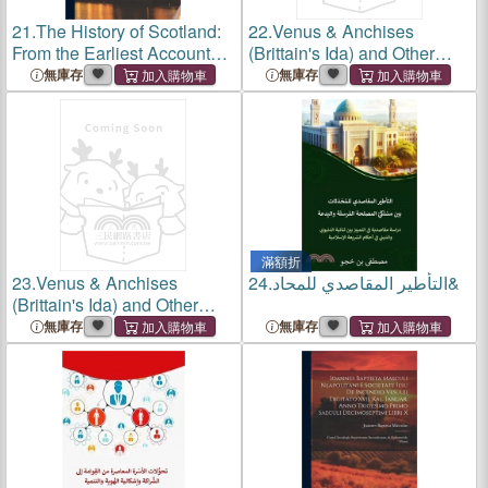
21.
The History of Scotland:
22.
Venus & Anchises
From the Earliest Accounts
(Brittain's Ida) and Other
of That Nation, to the Reign
Poems
無庫存
無庫存
of King James VI; v.1
滿額折
23.
Venus & Anchises
24.
التأطير المقاصدي للمحاد&
(Brittain's Ida) and Other
Poems
無庫存
無庫存