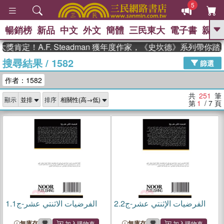
5
暢銷榜
新品
中文
外文
簡體
三民東大
電子書
親子
GO
！A.F. Steadman 獲年度作家，《史坎德》系列帶你踏上熱
搜尋結果
/
1582
、
熱搜：
東野圭吾
高希均教授回憶錄
篩選
、
、
、
The Odyssey
父親節
如果歷
作者：1582
、
、
史是一群喵
暑期推薦
國際布克
、
、
獎 臺灣漫遊錄
方念華
台灣的李
共
251
筆
顯示
排序
、
、
登輝時代
數學女孩：黎曼猜想
第
1
/ 7
頁
偉大的迷走神經
1.
الفرضيات الاثنتي عشر-ج1
2.
الفرضيات الإثنتي عشر-ج2
無庫存
無庫存