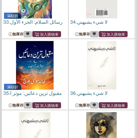
滿額折
33.
رسائل السلام: الجزء الأول
34.
لا شيء يشبهني
無庫存
無庫存
滿額折
35.
مقبول ترین دعائیں: موثر ا
36.
無庫存
無庫存