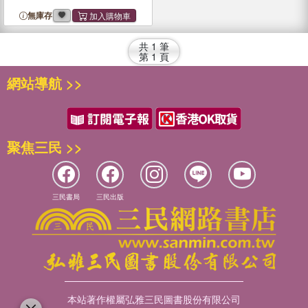
無庫存
共
1
筆
第
1
頁
網站導航 >>
聚焦三民 >>
三民書局
三民出版
本站著作權屬弘雅三民圖書股份有限公司