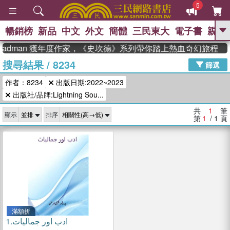
5
暢銷榜
新品
中文
外文
簡體
三民東大
電子書
親子
GO
teadman 獲年度作家，《史坎德》系列帶你踏上熱血奇幻旅程
搜尋結果
/
8234
、
熱搜：
東野圭吾
高希均教授回憶錄
篩選
、
、
、
The Odyssey
父親節
如果歷
作者：8234
出版日期:2022~2023
、
、
史是一群喵
暑期推薦
國際布克
、
、
出版社/品牌:Lightning Sou...
獎 臺灣漫遊錄
方念華
台灣的李
、
、
登輝時代
數學女孩：黎曼猜想
共
1
筆
顯示
排序
偉大的迷走神經
第
1
/ 1
頁
滿額折
1.
ادب اور جمالیات