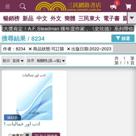
5
暢銷榜
新品
中文
外文
簡體
三民東大
電子書
親子
GO
大獎肯定！A.F. Steadman 獲年度作家，《史坎德》系列帶
搜尋結果
/
8234
、
熱搜：
東野圭吾
高希均教授回憶錄
篩選
、
、
、
The Odyssey
父親節
如果歷
作者：8234
商品狀態:可訂購
出版日期:2022~2023
、
、
史是一群喵
暑期推薦
國際布克
、
、
獎 臺灣漫遊錄
方念華
台灣的李
共
1
筆
顯示
排序
、
、
登輝時代
數學女孩：黎曼猜想
第
1
/ 1
頁
偉大的迷走神經
滿額折
1.
ادب اور جمالیات
無庫存