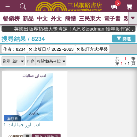
5
暢銷榜
新品
中文
外文
簡體
三民東大
電子書
親子
GO
英國出版界指標大獎肯定！A.F. Steadman 獲年度
搜尋結果
/
8234
、
、
熱搜：
東野圭吾
The Odyssey
篩選
、
、
父親節
如果歷史是一群喵
暑期
作者：8234
出版日期:2022~2023
裝訂方式:平裝
、
、
推薦
國際布克獎 臺灣漫遊錄
方
、
、
念華
台灣的李登輝時代
數學女
共
1
筆
顯示
排序
、
孩：黎曼猜想
偉大的迷走神經
第
1
/ 1
頁
滿額折
1.
ادب اور جمالیات
無庫存