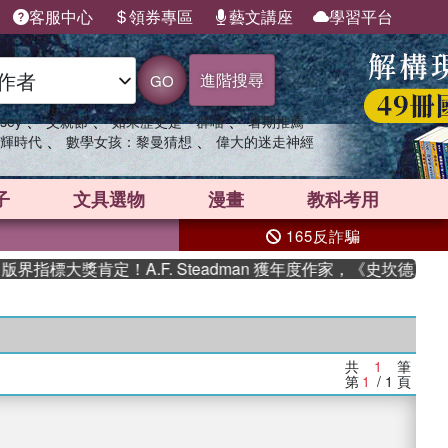
客服中心
領券專區
藝文講座
學習平台
進階搜尋
GO
、
、
、
sey
父親節
如果歷史是一群喵
暑期推薦
、
、
輝時代
數學女孩：黎曼猜想
偉大的迷走神經
子
文具選物
漫畫
教科考用
165反詐騙
指標大獎肯定！A.F. Steadman 獲年度作家，《史坎德》系
共
1
筆
第
1
/ 1
頁