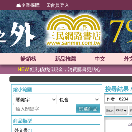
企業採購
會員登入
暢銷榜
新品
推薦
中文
外
NEW
紅利積點抵現金，消費購書更貼心
搜尋結果
縮小範圍
作者：8234
篩選商品
顯示
商品類型
外文書
(1)