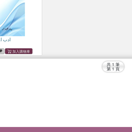
ادب ا
共
1
筆
第
1
頁