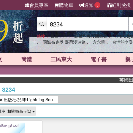
會員專區
購物車
通知
紅利兌換
5
、
、
熱搜：
東野圭吾
高希均教授回憶錄
The Odys
、
、
、
國際布克獎 臺灣漫遊錄
方念華
台灣的李登
文
簡體
三民東大
電子書
親
英國出版界
/
8234
出版社/品牌:Lightning Sou...
排序