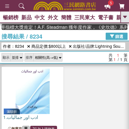
5
暢銷榜
新品
中文
外文
簡體
三民東大
電子書
親子
GO
指標大獎肯定！A.F. Steadman 獲年度作家，《史坎德》
搜尋結果
/
8234
、
熱搜：
東野圭吾
高希均教授回憶錄
篩選
、
、
、
The Odyssey
父親節
如果歷
作者：8234
商品定價:$800以上
出版社/品牌:Lightning Sou...
、
、
史是一群喵
暑期推薦
國際布克
、
、
獎 臺灣漫遊錄
方念華
台灣的李
共
1
筆
顯示
排序
、
、
登輝時代
數學女孩：黎曼猜想
第
1
/ 1
頁
偉大的迷走神經
滿額折
1.
ادب اور جمالیات
無庫存