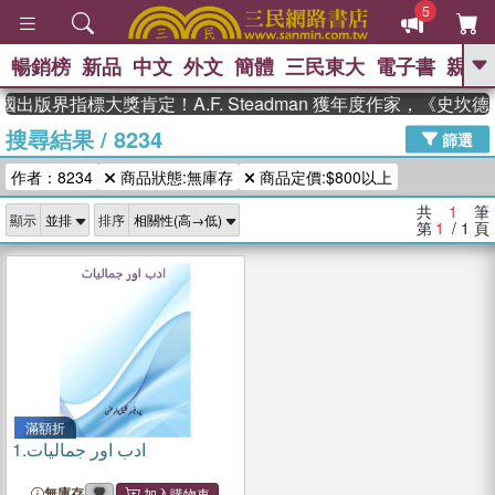
5
暢銷榜
新品
中文
外文
簡體
三民東大
電子書
親子
GO
國出版界指標大獎肯定！A.F. Steadman 獲年度作家，《史
搜尋結果
/
8234
、
熱搜：
東野圭吾
高希均教授回憶錄
篩選
、
、
、
The Odyssey
父親節
如果歷
作者：8234
商品狀態:無庫存
商品定價:$800以上
、
、
史是一群喵
暑期推薦
國際布克
、
、
獎 臺灣漫遊錄
方念華
台灣的李
共
1
筆
顯示
排序
、
、
登輝時代
數學女孩：黎曼猜想
第
1
/ 1
頁
偉大的迷走神經
滿額折
1.
ادب اور جمالیات
無庫存