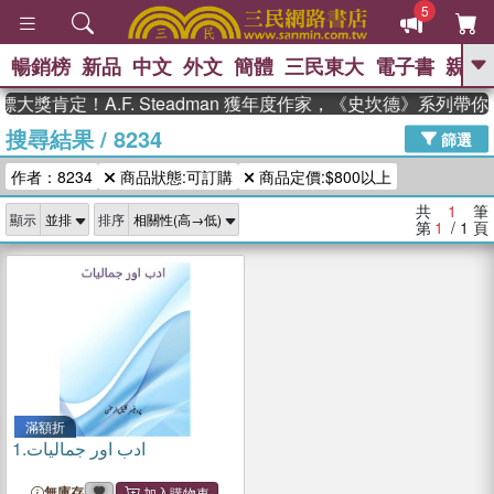
5
暢銷榜
新品
中文
外文
簡體
三民東大
電子書
親子
GO
大獎肯定！A.F. Steadman 獲年度作家，《史坎德》系列帶
搜尋結果
/
8234
、
、
熱搜：
東野圭吾
The Odyssey
篩選
、
、
父親節
如果歷史是一群喵
暑期
作者：8234
商品狀態:可訂購
商品定價:$800以上
、
、
推薦
國際布克獎 臺灣漫遊錄
方
、
、
念華
台灣的李登輝時代
數學女
共
1
筆
顯示
排序
、
孩：黎曼猜想
偉大的迷走神經
第
1
/ 1
頁
滿額折
1.
ادب اور جمالیات
無庫存