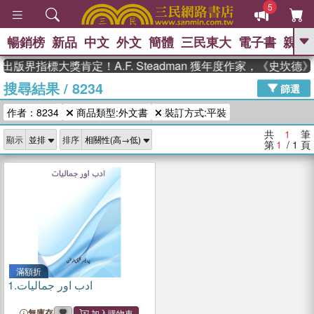
5
暢銷榜
新品
中文
外文
簡體
三民東大
電子書
親子
GO
出版界指標大獎肯定！A.F. Steadman 獲年度作家，《史坎
搜尋結果
/
8234
、
熱搜：
東野圭吾
高希均教授回憶錄
篩選
、
、
、
The Odyssey
父親節
如果歷
作者：8234
商品類型:外文書
裝訂方式:平裝
、
、
史是一群喵
暑期推薦
國際布克
、
、
獎 臺灣漫遊錄
方念華
台灣的李
共
1
筆
顯示
排序
、
、
登輝時代
數學女孩：黎曼猜想
第
1
/ 1
頁
偉大的迷走神經
滿額折
1.
ادب اور جمالیات
無庫存