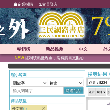
企業採購
會員登入
暢銷榜
新品
推薦
中文
外
NEW
紅利積點抵現金，消費購書更貼心
搜尋結果
縮小範圍
作者：8234
篩選商品
顯示
商品類型
外文書
(1)