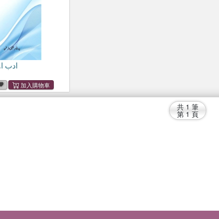
ادب ا
共
1
筆
第
1
頁