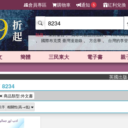
會員專區
購物車
通知
紅利兌換
5
、
、
熱搜：
東野圭吾
高希均教授回憶錄
The Odys
、
、
、
國際布克獎 臺灣漫遊錄
方念華
台灣的李登
文
簡體
三民東大
電子書
親
英國出版界指
/
8234
商品類型:外文書
排序