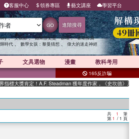
客服中心
領券專區
藝文講座
學習平台
進階搜尋
GO
、
、
、
sey
父親節
如果歷史是一群喵
暑期推薦
、
、
輝時代
數學女孩：黎曼猜想
偉大的迷走神經
子
文具選物
漫畫
教科考用
165反詐騙
標大獎肯定！A.F. Steadman 獲年度作家，《史坎德》系列
共
1
筆
第
1
/ 1
頁