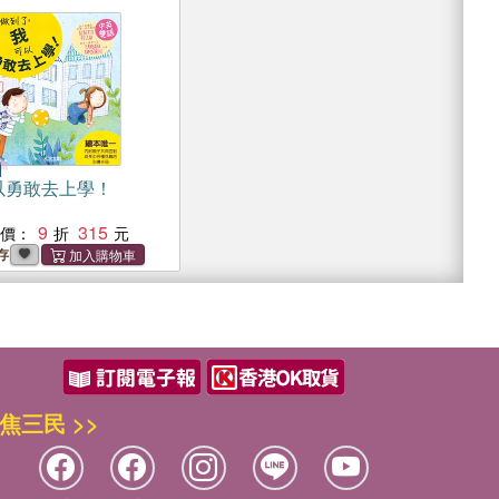
以勇敢去上學！
9
315
惠價：
存
焦三民 >>