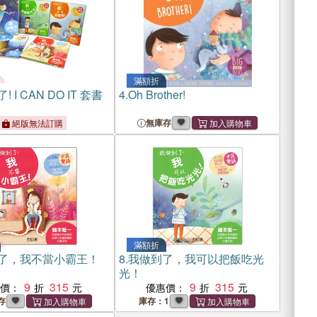
滿額折
 I CAN DO IT 套書
4.
Oh Brother!
無庫存
絕版無法訂購
滿額折
了，我不當小霸王！
8.
我做到了，我可以把飯吃光
光！
9
315
9
315
惠價：
優惠價：
存
庫存：1