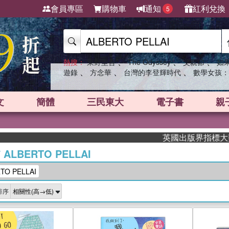
會員專區
購物車
通知
紅利兌換
5
、
、
、
熱搜：
東野圭吾
The Odyssey
父親節
如
、
、
、
遊錄
方念華
台灣的李登輝時代
數學女孩：
文
簡體
三民東大
電子書
親
英國出版界指標大獎肯定！
/
ALBERTO PELLAI
O PELLAI
排序