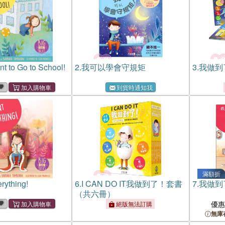
nt to Go to School!
2.
我可以學會守規矩
3.
我做到了!
到貨時通知我
滿額折
rything!
6.
I CAN DO IT我做到了！套書
7.
我做到
（共六冊）
優
絕版無法訂購
無庫