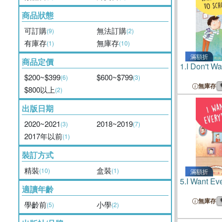
商品狀態
可訂購
無法訂購
(9)
(2)
有庫存
無庫存
(1)
(10)
滿額折
商品定價
1.
I Don't Wa
$200~$399
$600~$799
(6)
(3)
無庫存
$800以上
(2)
出版日期
2020~2021
2018~2019
(3)
(7)
2017年以前
(1)
裝訂方式
精裝
盒裝
(10)
(1)
滿額折
5.
I Want Eve
適讀年齡
無庫存
學齡前
小學
(5)
(2)