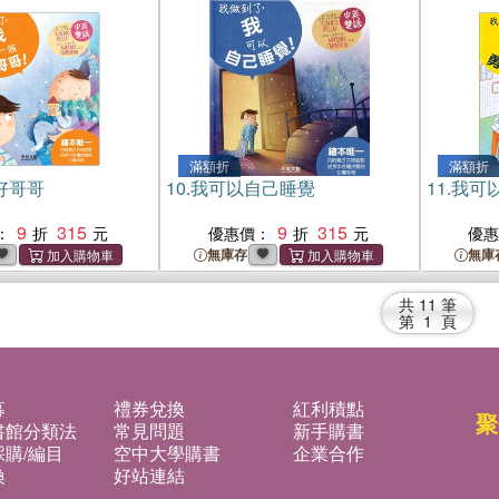
滿額折
滿額折
好哥哥
10.
我可以自己睡覺
11.
我可
9
315
9
315
：
優惠價：
優
無庫存
無庫
共
11
筆
第
1
頁
募
禮券兌換
紅利積點
聚
書館分類法
常見問題
新手購書
購/編目
空中大學購書
企業合作
換
好站連結