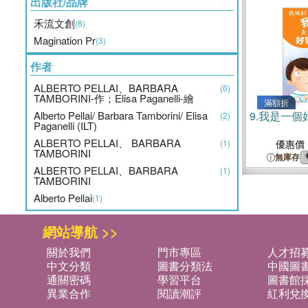
出版社/品牌
禾流文創
(8)
Magination Pr
(3)
作者
ALBERTO PELLAI、BARBARA
(6)
TAMBORINI-作；Elisa Paganelli-繪
滿額折
Alberto Pellai/ Barbara Tamborini/ Elisa
9.
我是一個
(2)
Paganelli (ILT)
ALBERTO PELLAI、 BARBARA
(1)
優惠價
TAMBORINI
無庫存
ALBERTO PELLAI、BARBARA
(1)
TAMBORINI
Alberto Pellai
(1)
網站導航 >>
關於我們
門市專區
人才招
中文分類
圖書分類法
中國圖
通關密碼
學習平台
圖書館採
異業合作
閱讀潮評
紅利兌