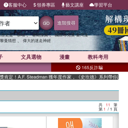
客服中心
領券專區
藝文講座
學習平台
進階搜尋
GO
、
、
果歷史是一群喵
暑期推薦
國際布克獎 臺灣漫
、
黎曼猜想
偉大的迷走神經
子
文具選物
漫畫
教科考用
165反詐騙
A.F. Steadman 獲年度作家，《史坎德》系列帶你踏上熱
共
11
筆
第
1
/ 1
頁