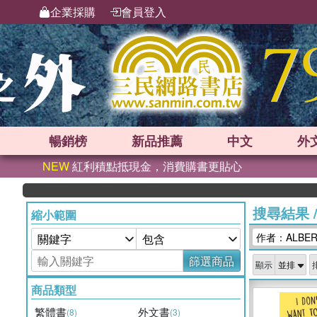
企業採購
會員登入
暢銷榜
新品
推薦
中文
外
NEW
紅利積點抵現金，消費購書更貼心
搜尋結果
縮小範圍
作者：ALBERT
篩選商品
顯示
商品類型
繁體書
外文書
(8)
(3)