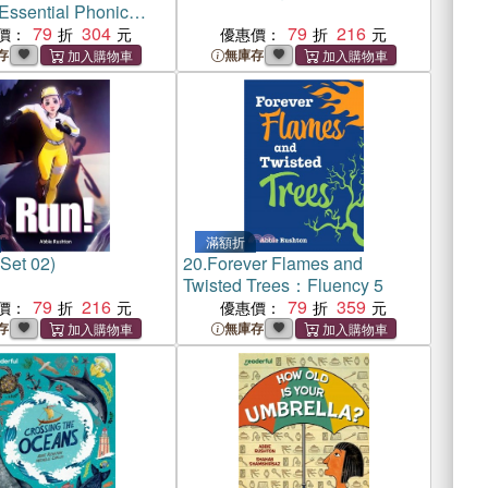
Essential Phonic
 Oxford Reading
79
304
79
216
價：
優惠價：
 Animal Dream Teams
存
無庫存
滿額折
Set 02)
20.
Forever Flames and
Twisted Trees：Fluency 5
79
216
79
359
價：
優惠價：
存
無庫存