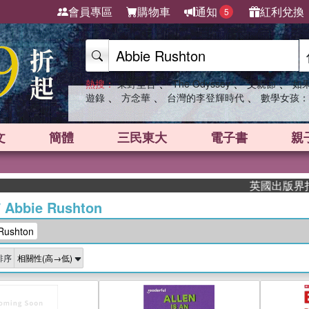
會員專區
購物車
通知
紅利兌換
5
、
、
、
熱搜：
東野圭吾
The Odyssey
父親節
如
、
、
、
遊錄
方念華
台灣的李登輝時代
數學女孩：
文
簡體
三民東大
電子書
親
英國出版界指標大獎肯
/
Abbie Rushton
ushton
排序