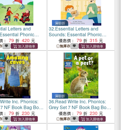
滿額折
ial Letters and
32.
Essential Letters and
Essential Phonic
Sounds: Essential Phonic
 Oxford Reading
79
420
Readers: Oxford Reading
79
315
價：
優惠價：
The Kite Project
Level 3: We Can Cook!
存
無庫存
滿額折
Write Inc. Phonics:
36.
Read Write Inc. Phonics:
 7 NF Book Bag Book
Grey Set 7 NF Book Bag Book
g caves
79
230
4 A pet or a pest?
79
230
價：
優惠價：
存
無庫存