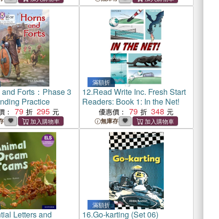
滿額折
 and Forts：Phase 3
12.
Read Write Inc. Fresh Start
nding Practice
Readers: Book 1: In the Net!
79
295
79
348
價：
優惠價：
存
無庫存
滿額折
ial Letters and
16.
Go-karting (Set 06)