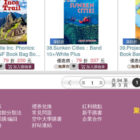
滿額折
滿額折
te Inc. Phonics:
38.
Sunken Cities：Band
39.
Proje
 NF Book Bag Book
10+/White Plus
Book Ban
Trail
79
230
79
337
Maze Cra
：
優惠價：
優惠
Snakes
無庫存
無庫
共
94
筆
1
第
3
頁
募
禮券兌換
紅利積點
聚
書館分類法
常見問題
新手購書
購/編目
空中大學購書
企業合作
換
好站連結