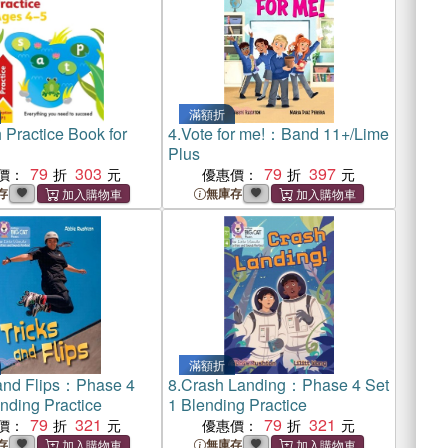
滿額折
 Practice Book for
4.
Vote for me!：Band 11+/Lime
Plus
79
303
79
397
價：
優惠價：
存
無庫存
滿額折
 and Flips：Phase 4
8.
Crash Landing：Phase 4 Set
nding Practice
1 Blending Practice
79
321
79
321
價：
優惠價：
存
無庫存