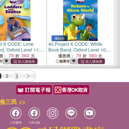
滿額折
ct X CODE: Lime
40.
Project X CODE: White
d, Oxford Level 11:
Book Band, Oxford Level 10:
ze: Ladders and
79
360
Sky Bubble: Return to Micro
79
360
價：
優惠價：
World
存
無庫存
2
3
焦三民 >>
三民書局
三民出版