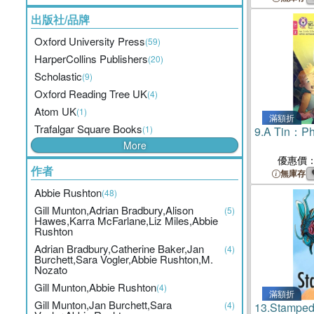
出版社/品牌
Oxford University Press
(59)
HarperCollins Publishers
(20)
Scholastic
(9)
Oxford Reading Tree UK
(4)
Atom UK
(1)
滿額折
Trafalgar Square Books
(1)
9.
A Tin：Ph
More
優惠價
作者
無庫存
Abbie Rushton
(48)
Gill Munton,Adrian Bradbury,Alison
(5)
Hawes,Karra McFarlane,Liz Miles,Abbie
Rushton
Adrian Bradbury,Catherine Baker,Jan
(4)
Burchett,Sara Vogler,Abbie Rushton,M.
Nozato
Gill Munton,Abbie Rushton
(4)
滿額折
Gill Munton,Jan Burchett,Sara
(4)
13.
Stampede