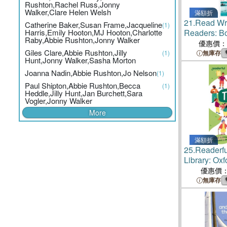
Rushton,Rachel Russ,Jonny
Walker,Clare Helen Welsh
滿額折
21.
Read Wri
Catherine Baker,Susan Frame,Jacqueline
(1)
Harris,Emily Hooton,MJ Hooton,Charlotte
Readers: Boo
Raby,Abbie Rushton,Jonny Walker
Pack of 5
優惠價：
Giles Clare,Abbie Rushton,Jilly
(1)
無庫存
Hunt,Jonny Walker,Sasha Morton
Joanna Nadin,Abbie Rushton,Jo Nelson
(1)
Paul Shipton,Abbie Rushton,Becca
(1)
Heddle,Jilly Hunt,Jan Burchett,Sara
Vogler,Jonny Walker
More
滿額折
25.
Readerfu
Library: Ox
12: Togethe
優惠價
change
無庫存