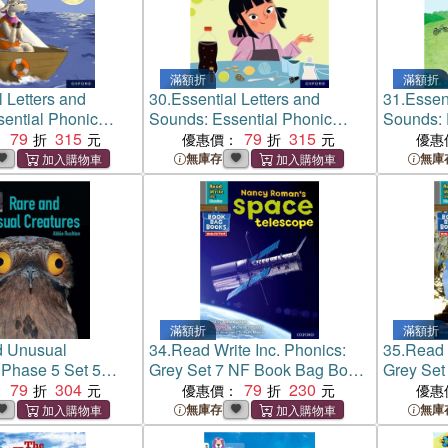
滿額折
滿額折
l Letters and
30.
Essential Letters and
31.
Essent
ential Phonic
Sounds: Essential Phonic
Sounds: 
xford Reading
79
315
Readers: Oxford Reading
79
315
Readers:
：
優惠價：
優惠
an and the Moon
Level 3: Test It!
Level 5: 
無庫存
無庫
滿額折
滿額折
d Unusual
34.
Read Write Inc. Phonics:
35.
Read 
Phase 5 Set 5
Grey Set 7 NF Book Bag Book
Grey Set
 Challenge
79
304
3 Nancy Roman's space
79
230
6 Amazin
：
優惠價：
優惠
telescope
無庫存
無庫