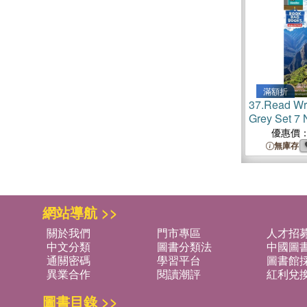
滿額折
37.
Read Wri
Grey Set 7
10 The Inca 
優惠價
無庫存
網站導航 >>
關於我們
門市專區
人才招
中文分類
圖書分類法
中國圖
通關密碼
學習平台
圖書館採
異業合作
閱讀潮評
紅利兌
圖書目錄 >>