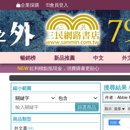
企業採購
會員登入
暢銷榜
新品
推薦
中文
外
NEW
紅利積點抵現金，消費購書更貼心
搜尋結果
縮小範圍
作者：Abbie R
篩選商品
顯示
商品類型
預購
外文書
(94)