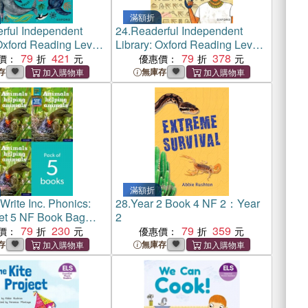
滿額折
rful Independent
24.
Readerful Independent
 Oxford Reading Level
Library: Oxford Reading Level
sing the Oceans
79
421
9: How Old Is Your Umbrella?
79
378
價：
優惠價：
存
無庫存
滿額折
Write Inc. Phonics:
28.
Year 2 Book 4 NF 2：Year
et 5 NF Book Bag
2
nimals helping
79
230
79
359
價：
優惠價：
存
無庫存