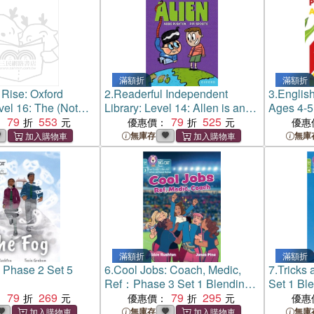
滿額折
滿額折
 Rise: Oxford
2.
Readerful Independent
3.
English
el 16: The (Not
Library: Level 14: Allen is an
Ages 4-5
eroes
79
553
Alien
79
525
：
優惠價：
優惠
無庫存
無庫
滿額折
滿額折
Phase 2 Set 5
6.
Cool Jobs: Coach, Medic,
7.
Tricks
Ref：Phase 3 Set 1 Blending
Set 1 Ble
79
269
Practice
79
295
：
優惠價：
優惠
無庫存
無庫