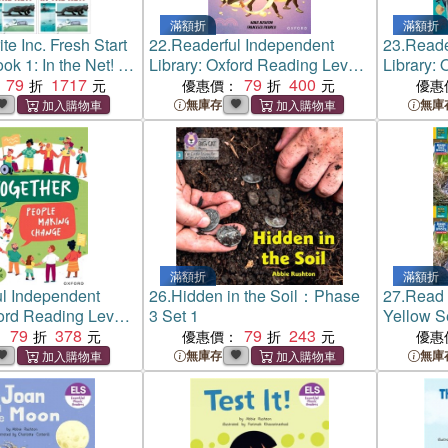
滿額折
滿額折
te Inc. Fresh Start
22.
Readerful Independent
23.
Reade
k 1: In the Net! -
Library: Oxford Reading Level
Library:
79
1717
16: The Mighty Misfits
79
400
19: Cros
優惠價：
優惠
無庫存
無庫
滿額折
滿額折
l Independent
26.
Hidden in the Soil：Phase
27.
Read 
ford Reading Level
3 Set 1
Yellow S
r: People making
79
378
79
243
Book 1 A
：
優惠價：
優惠
animals
無庫存
無庫