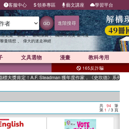
客服中心
領券專區
藝文講座
學習平台
進階搜尋
GO
、
、
果歷史是一群喵
暑期推薦
國際布克獎 臺灣漫
、
黎曼猜想
偉大的迷走神經
子
文具選物
漫畫
教科考用
165反詐騙
定！A.F. Steadman 獲年度作家，《史坎德》系列帶你踏上
共
94
筆
第
1
/ 3
頁