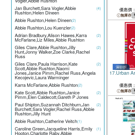
Vogler,Abbie Rushton
Jan Burchett,Sara Vogler,Abbie
(4)
優惠價
Rushton,Helen Dineen
無庫存
Abbie Rushton,Helen Dineen
(2)
Abbie Rushton,Lou Kuenzler
(2)
Adrian Bradbury,Alison Hawes,Karra
(2)
McFarlane,Liz Miles,Abbie Rushton
Giles Clare,Abbie Rushton,Jilly
(2)
Hunt,Jonny Walker,Zoe Clarke,Rachel
Russ
Giles Clare,Paula Harrison,Kate
(2)
滿額折
Scott,Abbie Rushton,Naomi
17.
Urban Ar
Jones,Janice Pimm,Rachel Russ,Angela
Kecojevic,Laura Warminger
Karra McFarlane,Abbie Rushton
優惠價
(2)
無庫存
Kate Scott,Abbie Rushton,Janice
(2)
Pimm,Elen Caldecott,Gareth P Jones
Paul Shipton,Suzannah Ditchburn,Jan
(2)
Burchett,Sara Vogler,Rachel Russ,Abbie
Rushton,Jilly Hunt
Abbie Rushton,Catherine Veitch
(1)
Caroline Green,Jacqueline Harris,Emily
(1)
Hooton,Charlotte Raby,Abbie