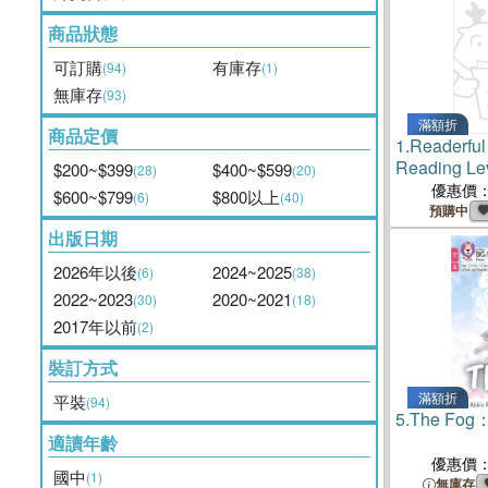
商品狀態
可訂購
有庫存
(94)
(1)
無庫存
(93)
滿額折
商品定價
1.
Readerful
Reading Lev
$200~$399
$400~$599
(28)
(20)
So) Superh
優惠價
$600~$799
$800以上
(6)
(40)
預購中
出版日期
2026年以後
2024~2025
(6)
(38)
2022~2023
2020~2021
(30)
(18)
2017年以前
(2)
裝訂方式
滿額折
平裝
(94)
5.
The Fog：
適讀年齡
優惠價
國中
(1)
無庫存