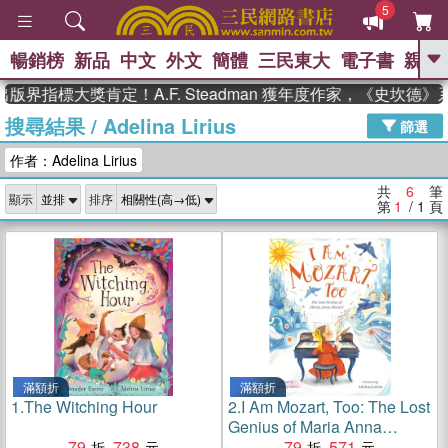
5
暢銷榜
新品
中文
外文
簡體
三民東大
電子書
親子
GO
版界指標大獎肯定！A.F. Steadman 獲年度作家，《史坎德
搜尋結果
/
Adelina Lirius
、
熱搜：
東野圭吾
高希均教授回憶錄
篩選
、
、
、
The Odyssey
父親節
如果歷
作者：Adelina Lirius
、
、
史是一群喵
暑期推薦
國際布克
、
、
獎 臺灣漫遊錄
方念華
台灣的李
共
6
筆
顯示
排序
、
、
登輝時代
數學女孩：黎曼猜想
第
1
/ 1
頁
偉大的迷走神經
滿額折
滿額折
1.
The Witching Hour
2.
I Am Mozart, Too: The Lost
Genius of Maria Anna
79
738
Mozart
79
571