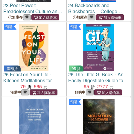
23.
Peer Power:
24.
Backboards and
Preadolescent Culture and
Blackboards ─ College
Identity
Athletes and Role
無庫存
無庫存
Engulfment
預購
預購
滿額折
95 折
25.
Feast on Your Life：
26.
The Little GI Book：An
Kitchen Meditations for
Easily Digestible Guide to
Every Day
79
565
Understanding
95
2777
Gastroenterology
預購中
預購中
預購