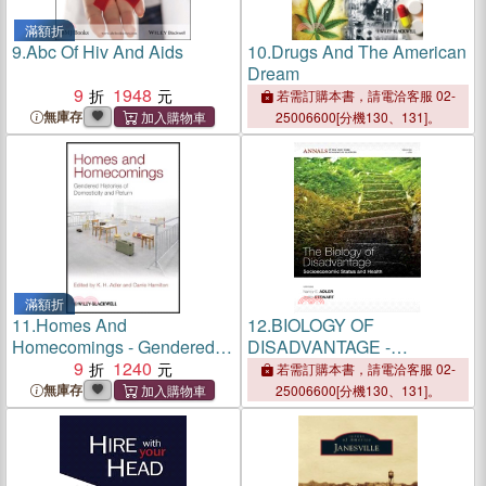
滿額折
9.
Abc Of Hiv And Aids
10.
Drugs And The American
Dream
9
1948
若需訂購本書，請電洽客服 02-
無庫存
25006600[分機130、131]。
滿額折
11.
Homes And
12.
BIOLOGY OF
Homecomings - Gendered
DISADVANTAGE -
Histories Of Dosmesticity
9
1240
SOCIOECONOMIC STATUS
若需訂購本書，請電洽客服 02-
And Return
AND HEALTH V1186
無庫存
25006600[分機130、131]。