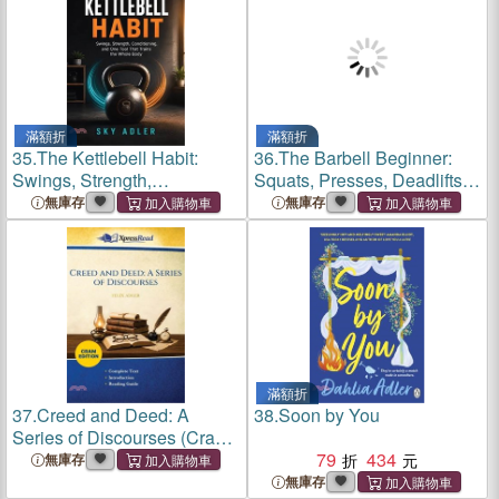
滿額折
滿額折
35.
The Kettlebell Habit:
36.
The Barbell Beginner:
Swings, Strength,
Squats, Presses, Deadlifts,
Conditioning, and One Tool
and the Confidence to Lift
無庫存
無庫存
That Trains the Whole Body
Properly
滿額折
37.
Creed and Deed: A
38.
Soon by You
Series of Discourses (Cram
Edition)
79
434
無庫存
無庫存