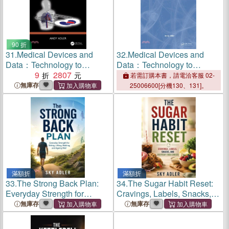
90 折
31.
Medical Devices and
32.
Medical Devices and
Data：Technology to
Data：Technology to
Instrument the Body and its
9
2807
Instrument the Body and its
若需訂購本書，請電洽客服 02-
Interpretation
Interpretation
無庫存
25006600[分機130、131]。
滿額折
滿額折
33.
The Strong Back Plan:
34.
The Sugar Habit Reset:
Everyday Strength for
Cravings, Labels, Snacks,
Sitting, Lifting, Walking, and
and Everyday Food Choices
無庫存
無庫存
Ageing Well