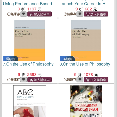
Using Performance-Based
Launch Your Career In High
Hiring To Build Outstanding
9
1197
Gear
9
682
Diverse Teams, Fourth
無庫存
無庫存
Edition
滿額折
滿額折
7.
On the Use of Philosophy
8.
On the Use of Philosophy
9
2698
9
1078
無庫存
無庫存