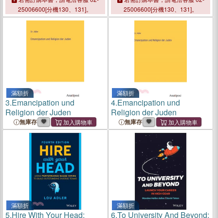
with Oxford Learning Link
25006600[分機130、131]。
25006600[分機130、131]。
eBook Access Code
滿額折
滿額折
3.
Emancipation und
4.
Emancipation und
Religion der Juden
Religion der Juden
無庫存
無庫存
滿額折
滿額折
5.
Hire With Your Head:
6.
To University And Beyond: