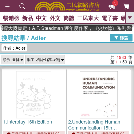
5
暢銷榜
新品
中文
外文
簡體
三民東大
電子書
親子
GO
肯定！A.F. Steadman 獲年度作家，《史坎德》系列帶你踏
搜尋結果
/
Adler
、
、
熱搜：
東野圭吾
The Odyssey
篩選
、
、
父親節
如果歷史是一群喵
暑期
作者：Adler
、
、
推薦
國際布克獎 臺灣漫遊錄
方
、
、
念華
台灣的李登輝時代
數學女
共
1983
筆
顯示
排序
、
孩：黎曼猜想
偉大的迷走神經
第
1
/ 50
頁
1.
Interplay 16th Edition
2.
Understanding Human
Communication 15th
Edition: Premium Edition
若需訂購本書，請電洽客服 02-
若需訂購本書，請電洽客服 02-