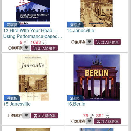
滿額折
滿額折
13.
Hire With Your Head ─
14.
Janesville
Using Performance-based
Hiring to Build Great Teams
9
1093
無庫存
無庫存
滿額折
滿額折
15.
Janesville
16.
Berlin
79
391
無庫存
無庫存