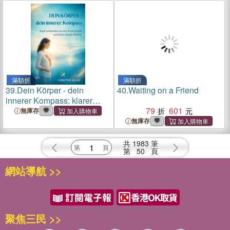
滿額折
滿額折
39.
Dein Körper - dein
40.
Waiting on a Friend
innerer Kompass: klarer
entscheiden mit dem
79
601
無庫存
Körperpendel und deiner
無庫存
inneren Weisheit
共
1983
筆
第
50
頁
網站導航 >>
聚焦三民 >>