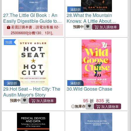
滿額折
27.
The Little GI Book：An
28.
What the Mountain
Easily Digestible Guide to
Knows: A Little About
Understanding
Hunting & A Lot About Life
預購中
若需訂購本書，請電洽客服 02-
Gastroenterology
25006600[分機130、131]。
預購
滿額折
滿額折
29.
Hot Seat -- Hot City: The
30.
Wild Goose Chase
Austin Mayor's Story
95
835
預購中
無庫存