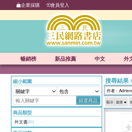
企業採購
會員登入
暢銷榜
新品
推薦
中文
外
搜尋結果
縮小範圍
作者：Adrienn
篩選商品
顯示
商品類型
外文書
(21)