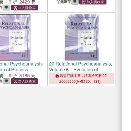
alysis, Warmaking,
9
2429
Hysteria
價：
無庫存
stance
存
ional Psychoanalysis
20.
Relational Psychoanalysis,
ion of Process
Volume 5：Evolution of
9
3185
Process
價：
若需訂購本書，請電洽客服 02-
存
25006600[分機130、131]。