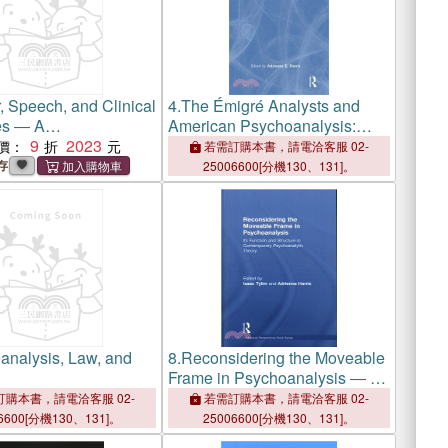
 Speech, and Clinical
4.
The Émigré Analysts and
es ― A
American Psychoanalysis:
alytic Perspective
9
2023
History and Contemporary
價：
若需訂購本書，請電洽客服 02-
Relevance
存
25006600[分機130、131]。
analysis, Law, and
8.
Reconsidering the Moveable
Frame in Psychoanalysis ― Its
Function and Structure in
購本書，請電洽客服 02-
若需訂購本書，請電洽客服 02-
Contemporary Psychoanalytic
6600[分機130、131]。
25006600[分機130、131]。
Theory