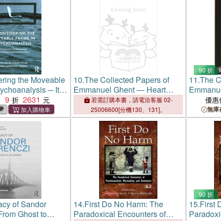
90 折
ring the Moveable
10.
The Collected Papers of
11.
The C
ychoanalysis ─ Its
Emmanuel Ghent ― Heart
Emmanue
 Structure in
9
2631
Melts Forward
Melts Fo
：
優惠
若需訂購本書，請電洽客服 02-
ry Psychoanalytic
無庫
25006600[分機130、131]。
90 折
cy of Sandor
14.
First Do No Harm: The
15.
First
From Ghost to
Paradoxical Encounters of
Paradoxi