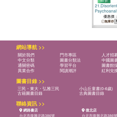
90 折
21.
Disorien
Psychoanaly
of Sexual Id
優惠價
無庫存
網站導航 >>
關於我們
門市專區
人才招
中文分類
圖書分類法
中國圖
通關密碼
學習平台
圖書館採
異業合作
閱讀潮評
紅利兌
圖書目錄 >>
三民・東大・弘雅三民
小山丘童書(0-6歲)
古籍圖書目錄
古典圖書目錄
聯絡資訊 >>
網路書店
復北店
台北市復興北路386號
台北市復興北路386