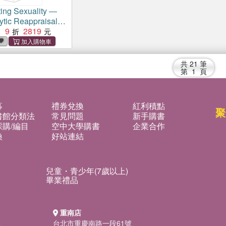
ting Sexuality ―
tic Reappraisals
entities
9
2819
：
共
21
筆
第
1
頁
募
禮券兌換
紅利積點
聚
書館分類法
常見問題
新手購書
購/編目
空中大學購書
企業合作
換
好站連結
兒童・青少年(7歲以上)
畢業禮品
重南店
號
台北市重慶南路一段61號