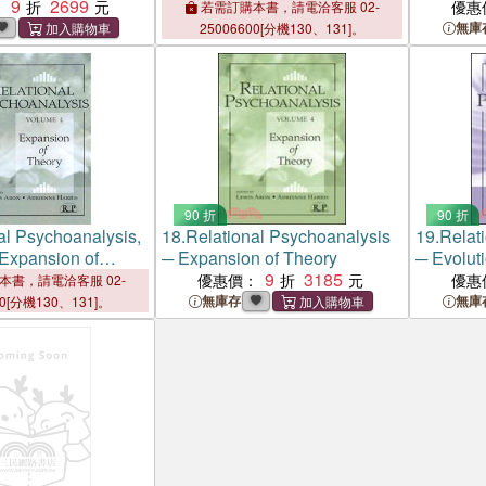
9
2699
Psychoanalysis, Warmaking,
Psychoan
：
優惠
若需訂購本書，請電洽客服 02-
and Resistance
and Resi
無庫
25006600[分機130、131]。
90 折
90 折
al Psychoanalysis,
18.
Relational Psychoanalysis
19.
Relat
xpansion of
─ Expansion of Theory
─ Evolut
9
3185
優惠價：
優惠
本書，請電洽客服 02-
無庫存
無庫
00[分機130、131]。