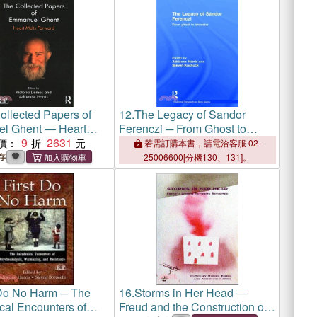
ollected Papers of
12.
The Legacy of Sandor
l Ghent ― Heart
Ferenczi ─ From Ghost to
rward
9
2631
Ancestor
價：
若需訂購本書，請電洽客服 02-
存
25006600[分機130、131]。
 Do No Harm ─ The
16.
Storms in Her Head ―
cal Encounters of
Freud and the Construction of