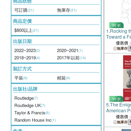
商品狀態
可訂購
無庫存
(21)
(21)
商品定價
90 折
$800以上
(21)
1.
Rocking th
Toward a F
出版日期
Politics
優惠價
無庫存
2022~2023
2020~2021
(2)
(1)
2018~2019
2017年以前
(4)
(14)
裝訂方式
平裝
精裝
(9)
(9)
出版社/品牌
Routledge
(7)
90 折
5.
The Émigr
Routledge UK
(7)
American P
Taylor & Francis
(6)
History an
優惠價
Random House Inc
(1)
Relevance
無庫存
作者