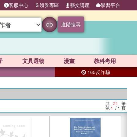
客服中心
領券專區
藝文講座
學習平台
進階搜尋
GO
子
文具選物
漫畫
教科考用
165反詐騙
共
21
筆
第
1
/ 1
頁