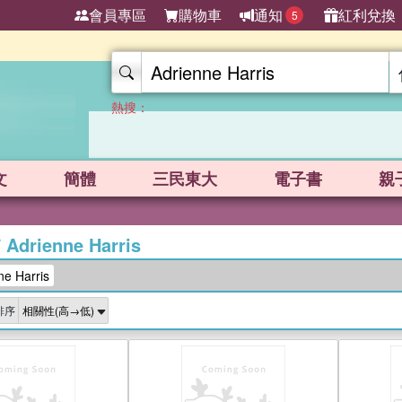
會員專區
購物車
通知
紅利兌換
5
熱搜：
文
簡體
三民東大
電子書
親
/
Adrienne Harris
e Harris
排序