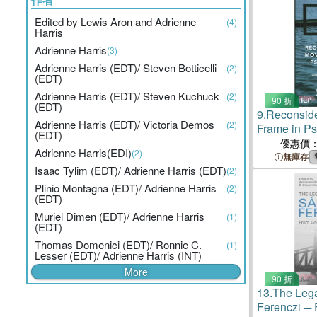
Edited by Lewis Aron and Adrienne
(4)
Harris
Adrienne Harris
(3)
Adrienne Harris (EDT)/ Steven Botticelli
(2)
(EDT)
Adrienne Harris (EDT)/ Steven Kuchuck
(2)
90 折
(EDT)
9.
Reconside
Adrienne Harris (EDT)/ Victoria Demos
(2)
Frame in Ps
(EDT)
Function and
優惠價
Adrienne Harris(EDI)
(2)
Contempora
無庫存
Isaac Tylim (EDT)/ Adrienne Harris (EDT)
Theory
(2)
Plinio Montagna (EDT)/ Adrienne Harris
(2)
(EDT)
Muriel Dimen (EDT)/ Adrienne Harris
(1)
(EDT)
Thomas Domenici (EDT)/ Ronnie C.
(1)
Lesser (EDT)/ Adrienne Harris (INT)
More
90 折
13.
The Lega
Ferenczi ─ 