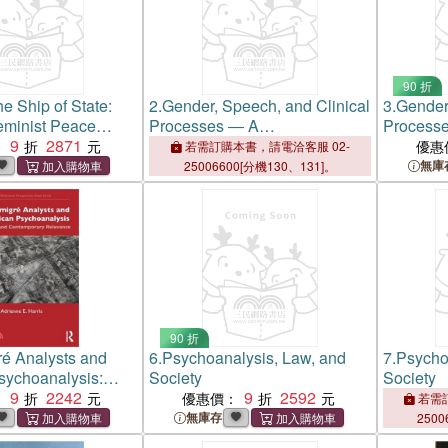
90 折
e Ship of State:
2.
Gender, Speech, and Clinical
3.
Gender,
eminist Peace
Processes ― A
Process
9
2871
Psychoanalytic Perspective
Psychoan
：
優惠
若需訂購本書，請電洽客服 02-
無庫
25006600[分機130、131]。
90 折
é Analysts and
6.
Psychoanalysis, Law, and
7.
Psycho
sychoanalysis:
Society
Society
d Contemporary
9
2242
9
2592
：
優惠價：
若需訂
無庫存
2500