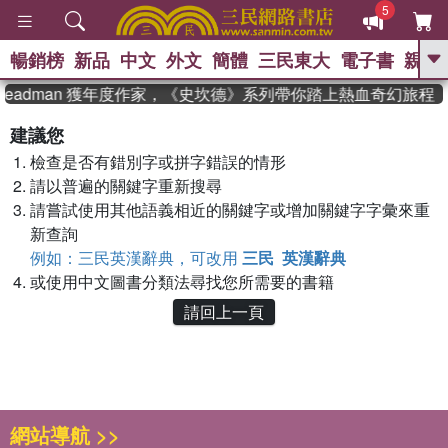
5
暢銷榜
新品
中文
外文
簡體
三民東大
電子書
親子
GO
Steadman 獲年度作家，《史坎德》系列帶你踏上熱血奇幻旅程
、
熱搜：
東野圭吾
高希均教授回憶錄
建議您
、
、
、
The Odyssey
父親節
如果歷
檢查是否有錯別字或拼字錯誤的情形
、
、
史是一群喵
暑期推薦
國際布克
、
、
請以普遍的關鍵字重新搜尋
獎 臺灣漫遊錄
方念華
台灣的李
、
、
登輝時代
數學女孩：黎曼猜想
請嘗試使用其他語義相近的關鍵字或增加關鍵字字彙來重
偉大的迷走神經
新查詢
例如：三民英漢辭典，可改用
三民 英漢辭典
或使用中文圖書分類法尋找您所需要的書籍
請回上一頁
網站導航 >>