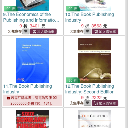
90 折
90 折
9.
The Economics of the
10.
The Book Publishing
Publishing and Information
Industry
Industries ─ The Search for
9
3401
9
3563
Yield in a Disintermediated
無庫存
無庫存
World
90 折
11.
The Book Publishing
12.
The Book Publishing
Industry
Industry: Second Edition
9
2222
若需訂購本書，請電洽客服 02-
無庫存
25006600[分機130、131]。