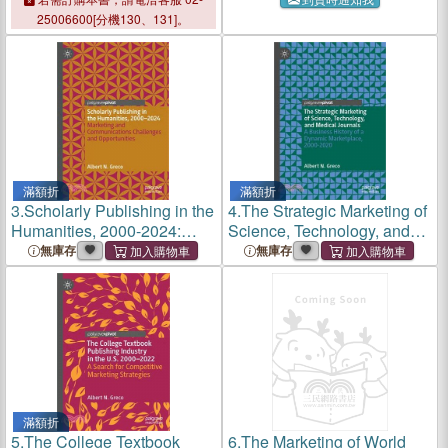
Disruption and Dynamic
Communications
25006600[分機130、131]。
Change in a Creative
Challenges and
Industry, 2000-2025
Opportunities
滿額折
滿額折
3.
Scholarly Publishing in the
4.
The Strategic Marketing of
Humanities, 2000-2024:
Science, Technology, and
Marketing and
Medical Journals: A
無庫存
無庫存
Communications
Business History of a
Challenges and
Dynamic Marketplace, 2000-
Opportunities
2020
滿額折
5.
The College Textbook
6.
The Marketing of World