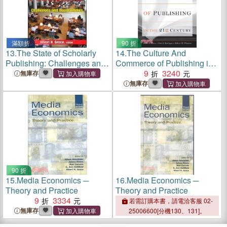
滿額折
90 折
13.
The State of Scholarly
14.
The Culture And
Publishing: Challenges and
Commerce of Publishing in
Opportunities
the 21st Century
9
3240
無庫存
無庫存
90 折
15.
Media Economics ─
16.
Media Economics ─
Theory and Practice
Theory and Practice
9
3334
若需訂購本書，請電洽客服 02-
無庫存
25006600[分機130、131]。