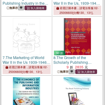
Publishing Industry in the
War II in the Us, 1939-1946:
U.S. 2000-2022: A Search
A Business History of the Us
無庫存
若需訂購本書，請電洽客服 02-
for Competitive Marketing
Government and the Media
25006600[分機130、131]。
Strategies
and Entertainment Industries
90 折
7.
The Marketing of World
8.
The Growth of the
War II in the Us 1939-1946
Scholarly Publishing
― A Business History of the
Industry in the U.S. ― A
9
2835
若需訂購本書，請電洽客服 02-
Us Government and the
Business History of a
無庫存
25006600[分機130、131]。
Media and Entertainment
Changing Marketplace,
Industries
1939-1946