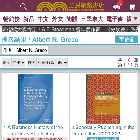
5
暢銷榜
新品
中文
外文
簡體
三民東大
電子書
親子
GO
指標大獎肯定！A.F. Steadman 獲年度作家，《史坎德》系
搜尋結果
/
Albert N. Greco
、
熱搜：
東野圭吾
高希均教授回憶錄
篩選
、
、
、
The Odyssey
父親節
如果歷
作者：Albert N. Greco
、
、
史是一群喵
暑期推薦
國際布克
、
、
獎 臺灣漫遊錄
方念華
台灣的李
共
16
筆
顯示
排序
、
、
登輝時代
數學女孩：黎曼猜想
第
1
/ 1
頁
偉大的迷走神經
1.
A Business History of the
2.
Scholarly Publishing in the
Trade Book Publishing
Humanities, 2000-2024:
Industry in the U.S.:
Marketing and
若需訂購本書，請電洽客服 02-
到貨時通知我