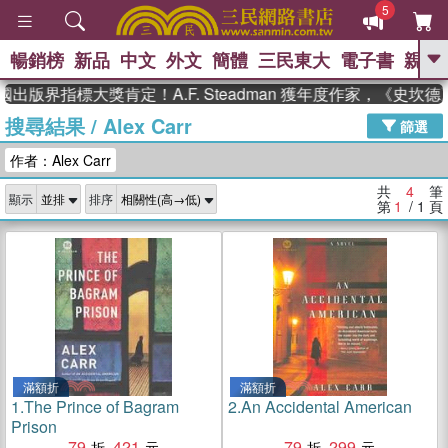
5
暢銷榜
新品
中文
外文
簡體
三民東大
電子書
親子
GO
出版界指標大獎肯定！A.F. Steadman 獲年度作家，《史
搜尋結果
/
Alex Carr
、
熱搜：
東野圭吾
高希均教授回憶錄
篩選
、
、
、
The Odyssey
父親節
如果歷
作者：Alex Carr
、
、
史是一群喵
暑期推薦
國際布克
、
、
獎 臺灣漫遊錄
方念華
台灣的李
共
4
筆
顯示
排序
、
、
登輝時代
數學女孩：黎曼猜想
第
1
/ 1
頁
偉大的迷走神經
滿額折
滿額折
1.
The Prince of Bagram
2.
An Accidental American
Prison
79
421
79
299