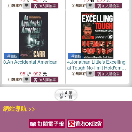
無庫存
無庫存
滿額折
滿額折
3.
An Accidental American
4.
Jonathan Little's Excelling
at Tough No-limit Hold'em
95
992
Games ― How to Succeed
無庫存
Beyond the Small Stakes
無庫存
共
4
筆
第
1
頁
網站導航 >>