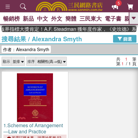
5
暢銷榜
新品
中文
外文
簡體
三民東大
電子書
親子
GO
界指標大獎肯定！A.F. Steadman 獲年度作家，《史坎德
搜尋結果
/
Alexandra Smyth
、
熱搜：
東野圭吾
高希均教授回憶錄
篩選
、
、
、
The Odyssey
父親節
如果歷
作者：Alexandra Smyth
、
、
史是一群喵
暑期推薦
國際布克
、
、
獎 臺灣漫遊錄
方念華
台灣的李
共
1
筆
顯示
排序
、
、
登輝時代
數學女孩：黎曼猜想
第
1
/ 1
頁
偉大的迷走神經
1.
Schemes of Arrangement
—Law and Practice
若需訂購本書，請電洽客服 02-