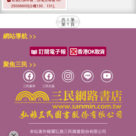
25006600[分機130、131]。
共
1
筆
第
1
頁
網站導航 >>
聚焦三民 >>
三民書局
三民出版
本站著作權屬弘雅三民圖書股份有限公司