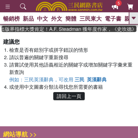
5
暢銷榜
新品
中文
外文
簡體
三民東大
電子書
親子
GO
出版界指標大獎肯定！A.F. Steadman 獲年度作家，《史坎
、
熱搜：
東野圭吾
高希均教授回憶錄
建議您
、
、
、
The Odyssey
父親節
如果歷
檢查是否有錯別字或拼字錯誤的情形
、
、
史是一群喵
暑期推薦
國際布克
、
、
請以普遍的關鍵字重新搜尋
獎 臺灣漫遊錄
方念華
台灣的李
、
、
登輝時代
數學女孩：黎曼猜想
請嘗試使用其他語義相近的關鍵字或增加關鍵字字彙來重
偉大的迷走神經
新查詢
例如：三民英漢辭典，可改用
三民 英漢辭典
或使用中文圖書分類法尋找您所需要的書籍
請回上一頁
網站導航 >>