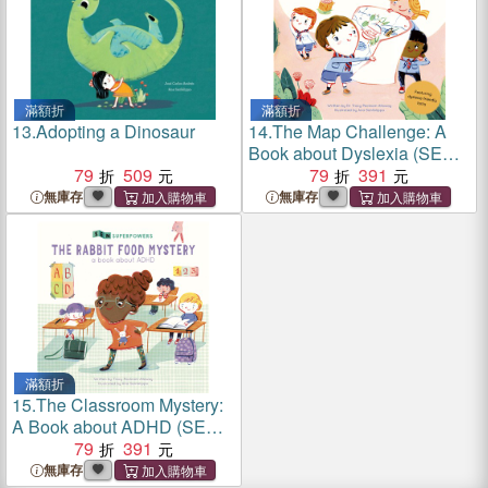
滿額折
滿額折
13.
Adopting a Dinosaur
14.
The Map Challenge: A
Book about Dyslexia (SEN
79
509
Superpowers)
79
391
無庫存
無庫存
滿額折
15.
The Classroom Mystery:
A Book about ADHD (SEN
Superpowers)
79
391
無庫存