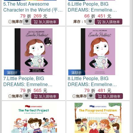
5.
The Most Awesome
6.
Little People, BIG
Character in the World (平裝
DREAMS: Emmeline
本)
79
269
Pankhurst(美國版)(硬頁書)
66
451
無庫存
庫存：1
滿額折
滿額折
7.
Little People, BIG
8.
Little People, BIG
DREAMS: Emmeline
DREAMS: Emmeline
Pankhurst Paper Doll (英國
79
565
Pankhurst (美國版)(精裝本)
79
481
版)(精裝本)
無庫存
無庫存