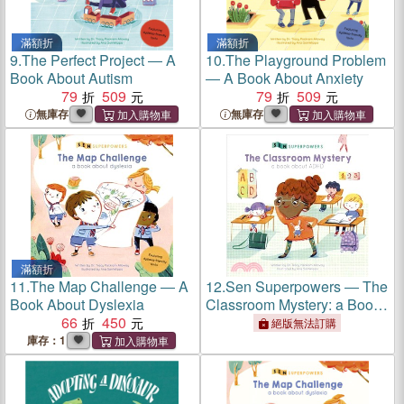
滿額折
滿額折
9.
The Perfect Project ― A
10.
The Playground Problem
Book About Autism
― A Book About Anxiety
79
509
79
509
無庫存
無庫存
滿額折
11.
The Map Challenge ― A
12.
Sen Superpowers ― The
Book About Dyslexia
Classroom Mystery: a Book
66
450
About ADHD
絕版無法訂購
庫存：1