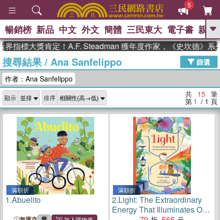
5
暢銷榜
新品
中文
外文
簡體
三民東大
電子書
親子
GO
指標大獎肯定！A.F. Steadman 獲年度作家，《史坎德》系
搜尋結果
/
Ana Sanfelippo
、
熱搜：
東野圭吾
高希均教授回憶錄
篩選
、
、
、
The Odyssey
父親節
如果歷
作者：Ana Sanfelippo
、
、
史是一群喵
暑期推薦
國際布克
、
、
獎 臺灣漫遊錄
方念華
台灣的李
共
15
筆
顯示
排序
、
、
登輝時代
數學女孩：黎曼猜想
第
1
/ 1
頁
偉大的迷走神經
滿額折
滿額折
1.
Abuelito
2.
Light: The Extraordinary
Energy That Illuminates Our
World
79
565
無庫存