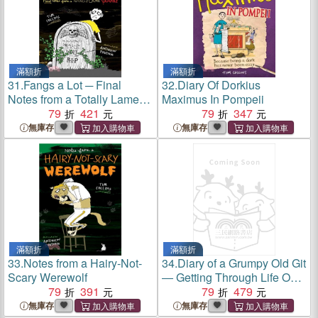
滿額折
滿額折
31.
Fangs a Lot ─ Final
32.
Diary Of Dorkius
Notes from a Totally Lame
Maximus In Pompeii
Vampire
79
421
79
347
無庫存
無庫存
滿額折
滿額折
33.
Notes from a Hairy-Not-
34.
Diary of a Grumpy Old Git
Scary Werewolf
― Getting Through Life One
79
391
Rant at a Time
79
479
無庫存
無庫存