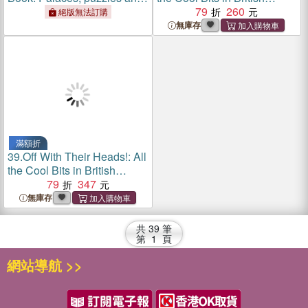
pictures to comple
History
79
260
絕版無法訂購
無庫存
滿額折
39.
Off With Their Heads!: All
the Cool Bits in British
History
79
347
無庫存
共
39
筆
第
1
頁
網站導航 >>