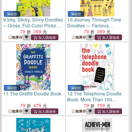
滿額折
滿額折
9.
Icky, Sticky, Slimy Doodles
10.
Journey Through Time
─ Gross, Full-Color Pictures
Doodles ― Famous
to Complete and Create
79
389
Moments in Full-Color to
79
389
Complete and Create
無庫存
無庫存
滿額折
滿額折
11.
The Graffiti Doodle Book
12.
The Telephone Doodle
Book: More Than 150
79
479
Doodles to Complete While
79
759
You Are on Hold
無庫存
無庫存