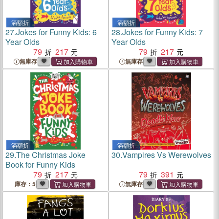
滿額折
滿額折
27.
Jokes for Funny Kids: 6
28.
Jokes for Funny Kids: 7
Year Olds
Year Olds
79
217
79
217
無庫存
無庫存
滿額折
滿額折
29.
The Christmas Joke
30.
Vampires Vs Werewolves
Book for Funny Kids
79
217
79
391
庫存：5
無庫存