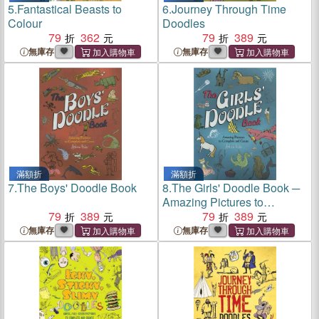
5.
Fantastical Beasts to
6.
Journey Through Time
Colour
Doodles
79
362
79
389
無庫存
無庫存
滿額折
滿額折
7.
The Boys' Doodle Book
8.
The Girls' Doodle Book ─
Amazing Pictures to
79
389
Complete and Create
79
389
無庫存
無庫存