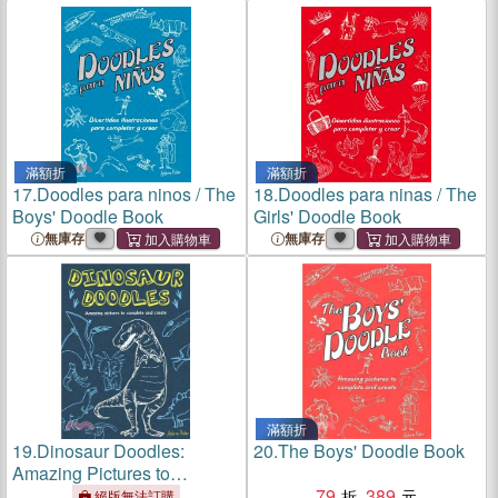
滿額折
滿額折
17.
Doodles para ninos / The
18.
Doodles para ninas / The
Boys' Doodle Book
Girls' Doodle Book
無庫存
無庫存
滿額折
19.
Dinosaur Doodles:
20.
The Boys' Doodle Book
Amazing Pictures to
Complete and Create
79
389
絕版無法訂購