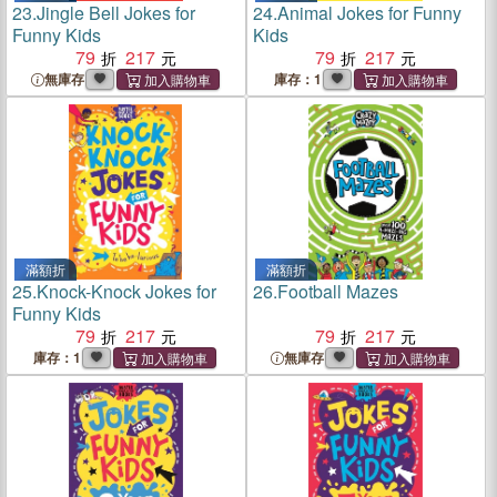
23.
Jingle Bell Jokes for
24.
Animal Jokes for Funny
Funny Kids
Kids
79
217
79
217
無庫存
庫存：1
滿額折
滿額折
25.
Knock-Knock Jokes for
26.
Football Mazes
Funny Kids
79
217
79
217
庫存：1
無庫存