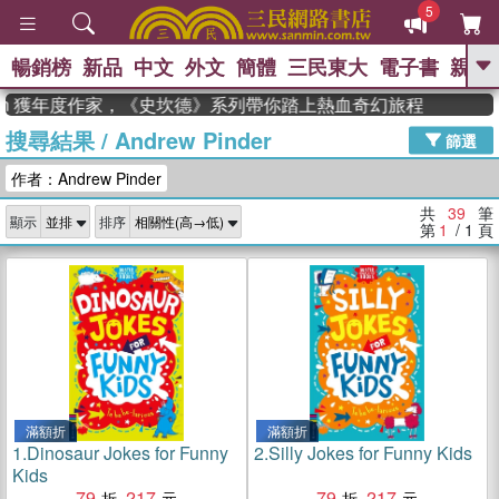
5
暢銷榜
新品
中文
外文
簡體
三民東大
電子書
親子
GO
n 獲年度作家，《史坎德》系列帶你踏上熱血奇幻旅程
搜尋結果
/
Andrew Pinder
、
熱搜：
東野圭吾
高希均教授回憶錄
篩選
、
、
、
The Odyssey
父親節
如果歷
作者：Andrew Pinder
、
、
史是一群喵
暑期推薦
國際布克
、
、
獎 臺灣漫遊錄
方念華
台灣的李
共
39
筆
顯示
排序
、
、
登輝時代
數學女孩：黎曼猜想
第
1
/ 1
頁
偉大的迷走神經
滿額折
滿額折
1.
Dinosaur Jokes for Funny
2.
Silly Jokes for Funny Kids
Kids
79
217
79
217