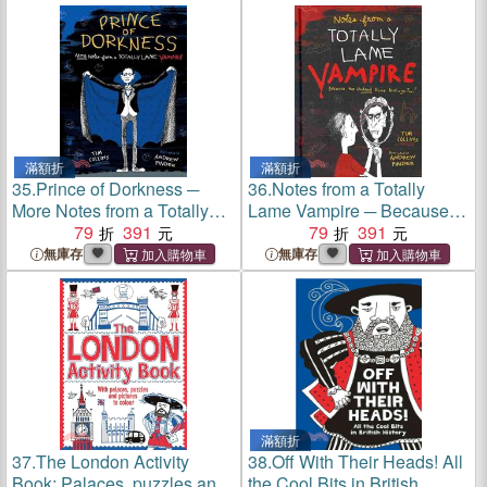
滿額折
滿額折
35.
Prince of Dorkness ─
36.
Notes from a Totally
More Notes from a Totally
Lame Vampire ─ Because
Lame Vampire
79
391
the Undead Have Feelings
79
391
Too!
無庫存
無庫存
滿額折
37.
The London Activity
38.
Off With Their Heads! All
Book: Palaces, puzzles and
the Cool Bits in British