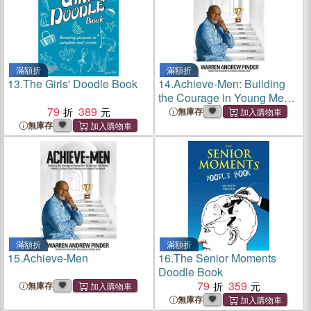
滿額折
滿額折
13.
The Girls' Doodle Book
14.
Achieve-Men: Building
the Courage in Young Men
79
389
to Unleash the Power
無庫存
Within, Achieve Their
無庫存
Dreams, and Impact the
World
滿額折
滿額折
15.
Achieve-Men
16.
The Senior Moments
Doodle Book
79
359
無庫存
無庫存