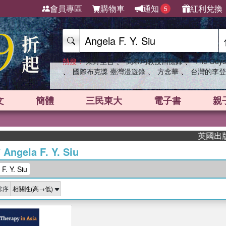
會員專區
購物車
通知
紅利兌換
5
、
、
熱搜：
東野圭吾
高希均教授回憶錄
The Odys
、
、
、
國際布克獎 臺灣漫遊錄
方念華
台灣的李登
文
簡體
三民東大
電子書
親
英國出版界
/
Angela F. Y. Siu
. Y. Siu
排序