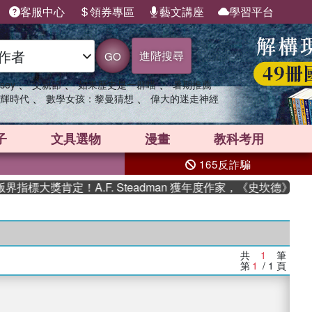
客服中心
領券專區
藝文講座
學習平台
進階搜尋
GO
、
、
、
sey
父親節
如果歷史是一群喵
暑期推薦
、
、
輝時代
數學女孩：黎曼猜想
偉大的迷走神經
子
文具選物
漫畫
教科考用
165反詐騙
指標大獎肯定！A.F. Steadman 獲年度作家，《史坎德》系
共
1
筆
第
1
/ 1
頁