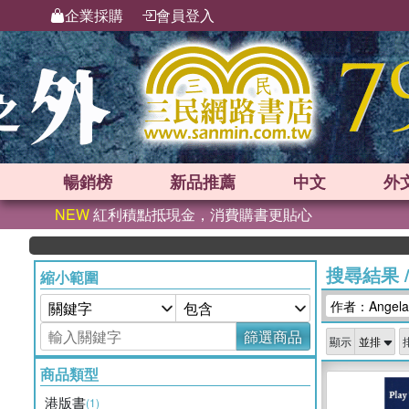
企業採購
會員登入
暢銷榜
新品
推薦
中文
外
NEW
紅利積點抵現金，消費購書更貼心
搜尋結果
縮小範圍
作者：Angela F
篩選商品
顯示
商品類型
港版書
(1)