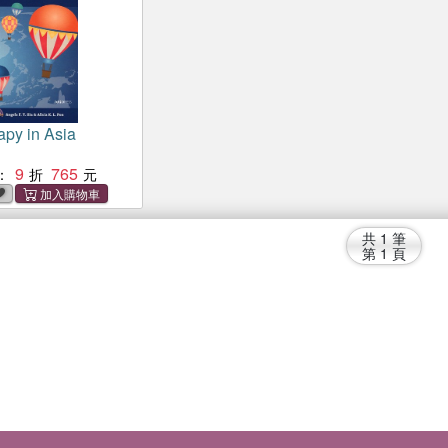
apy in Asia
9
765
：
共
1
筆
第
1
頁