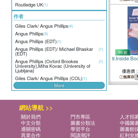
Routledge UK
(1)
作者
Giles Clark/ Angus Phillips
(4)
Angus Phillips
(3)
Angus Phillips (EDT)
(1)
Angus Phillips (EDT)/ Michael Bhaskar
(1)
90 折
(EDT)
9.
Inside Bo
Angus Phillips (Oxford Brookes
(1)
University),Miha Kovac (University of
Ljubljana)
優惠價
無庫存
Giles Clark/ Angus Phillips (COL)
(1)
More
網站導航 >>
關於我們
門市專區
人才招
中文分類
圖書分類法
中國圖
通關密碼
學習平台
圖書館採
異業合作
閱讀潮評
紅利兌