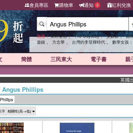
會員專區
購物車
通知
紅利兌換
5
、
、
、
熱搜：
東野圭吾
The Odyssey
父親節
如
、
、
、
遊錄
方念華
台灣的李登輝時代
數學女孩：
文
簡體
三民東大
電子書
親
英國出版界
/
Angus Phillips
illips
排序