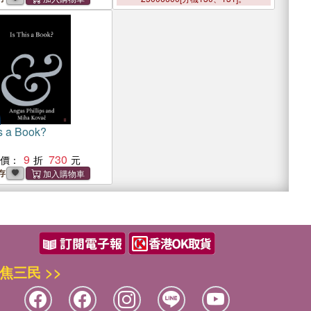
is a Book?
9
730
惠價：
存
焦三民 >>