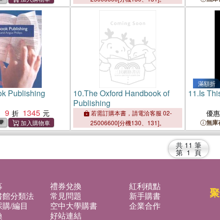
滿額折
ok Publishing
10.
The Oxford Handbook of
11.
Is Th
Publishing
9
1345
：
優
若需訂購本書，請電洽客服 02-
無庫
25006600[分機130、131]。
共
11
筆
第
1
頁
募
禮券兌換
紅利積點
聚
書館分類法
常見問題
新手購書
購/編目
空中大學購書
企業合作
換
好站連結