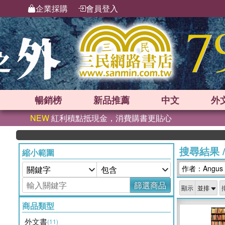
企業採購
會員登入
暢銷榜
新品
推薦
中文
外
NEW
紅利積點抵現金，消費購書更貼心
搜尋結果
縮小範圍
作者：Angus Ph
篩選商品
顯示
商品類型
外文書
(11)