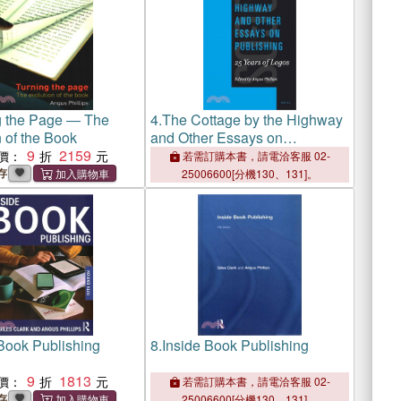
g the Page ― The
4.
The Cottage by the Highway
 of the Book
and Other Essays on
9
2159
Publishing ― 25 Years of
價：
若需訂購本書，請電洽客服 02-
Logos
存
25006600[分機130、131]。
Book Publishing
8.
Inside Book Publishing
9
1813
價：
若需訂購本書，請電洽客服 02-
存
25006600[分機130、131]。