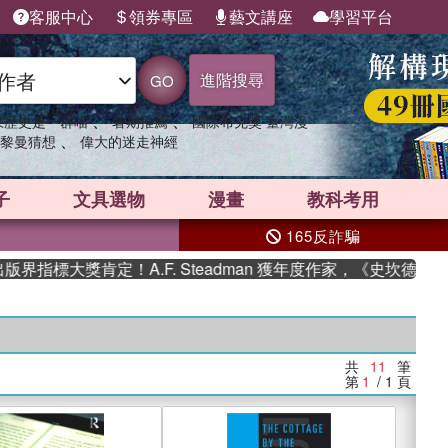
客服中心
領券專區
藝文講座
學習平台
進階搜尋
GO
、
、
果歷史是一群喵
暑期推薦
國際布克獎 臺灣漫
、
黎曼猜想
偉大的迷走神經
子
文具選物
漫畫
教科考用
165反詐騙
指標大獎肯定！A.F. Steadman 獲年度作家，《史坎德》系
共
11
筆
第
1
/ 1
頁