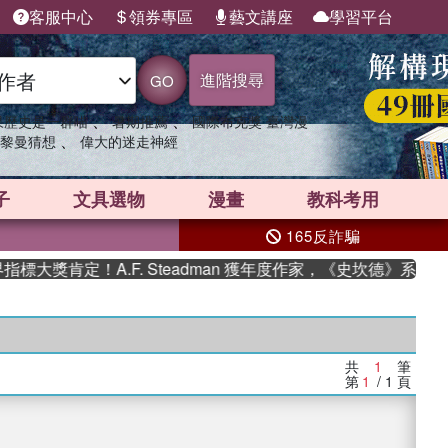
客服中心
領券專區
藝文講座
學習平台
進階搜尋
GO
、
、
果歷史是一群喵
暑期推薦
國際布克獎 臺灣漫
、
黎曼猜想
偉大的迷走神經
子
文具選物
漫畫
教科考用
165反詐騙
大獎肯定！A.F. Steadman 獲年度作家，《史坎德》系列帶
共
1
筆
第
1
/ 1
頁