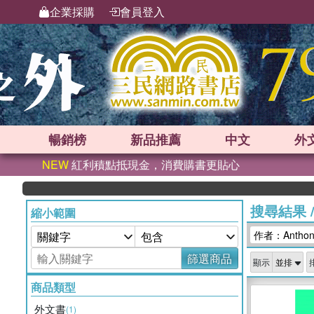
企業採購
會員登入
暢銷榜
新品
推薦
中文
外
NEW
紅利積點抵現金，消費購書更貼心
搜尋結果
縮小範圍
作者：Anthony
篩選商品
顯示
商品類型
外文書
(1)