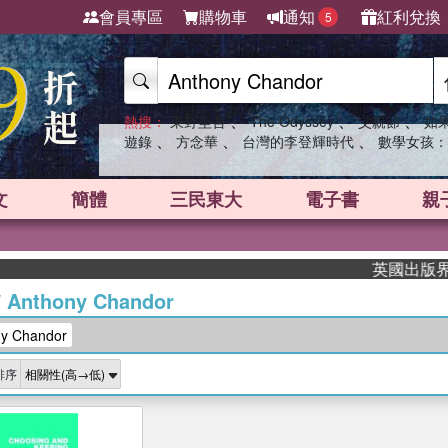
會員專區
購物車
通知
紅利兌換
5
、
、
、
熱搜：
東野圭吾
The Odyssey
父親節
如
、
、
、
遊錄
方念華
台灣的李登輝時代
數學女孩：
文
簡體
三民東大
電子書
親
英國出版界指標
/
Anthony Chandor
 Chandor
排序