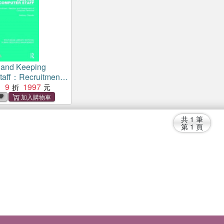
 and Keeping
taff：Recruitment,
nd Development of
9
1997
：
ersonnel
共
1
筆
第
1
頁