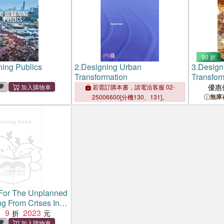
90 折
ing Publics
2.
Designing Urban
3.
Design
Transformation
Transfor
優惠
若需訂購本書，請電洽客服 02-
無庫
25006600[分機130、131]。
For The Unplanned
g From Crises In
9
2023
：