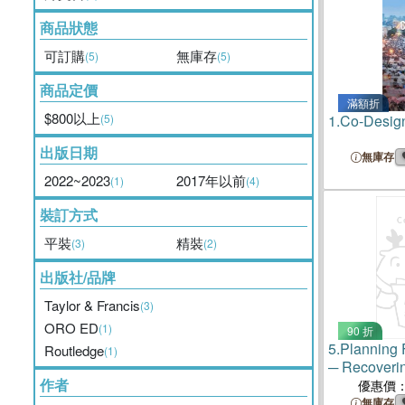
商品狀態
可訂購
無庫存
(5)
(5)
商品定價
滿額折
$800以上
(5)
1.
Co-Design
出版日期
無庫存
2022~2023
2017年以前
(1)
(4)
裝訂方式
平裝
精裝
(3)
(2)
出版社/品牌
Taylor & Francis
(3)
ORO ED
(1)
90 折
5.
Planning 
Routledge
(1)
─ Recoverin
作者
Megacities
優惠價
無庫存