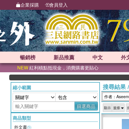
企業採購
會員登入
暢銷榜
新品
推薦
中文
外
NEW
紅利積點抵現金，消費購書更貼心
搜尋結果
縮小範圍
作者：Aseem 
篩選商品
顯示
商品類型
外文書
(5)