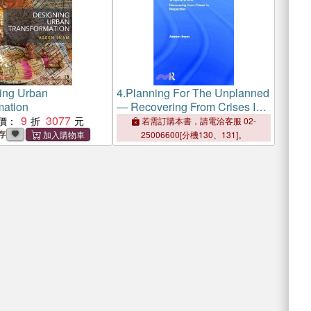
ing Urban
4.
Planning For The Unplanned
mation
― Recovering From Crises In
9
3077
Megacities
價：
若需訂購本書，請電洽客服 02-
存
25006600[分機130、131]。