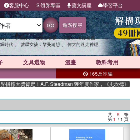
客服中心
領券專區
藝文講座
學習平台
進階搜尋
GO
、
、
、
sey
父親節
如果歷史是一群喵
暑期推薦
、
、
輝時代
數學女孩：黎曼猜想
偉大的迷走神經
子
文具選物
漫畫
教科考用
165反詐騙
標大獎肯定！A.F. Steadman 獲年度作家，《史坎德》系列
共
5
筆
第
1
/ 1
頁