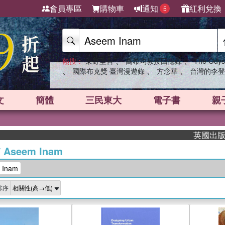
會員專區
購物車
通知
紅利兌換
5
、
、
熱搜：
東野圭吾
高希均教授回憶錄
The Odys
、
、
、
國際布克獎 臺灣漫遊錄
方念華
台灣的李登
文
簡體
三民東大
電子書
親
英國出版界指
/
Aseem Inam
Inam
排序