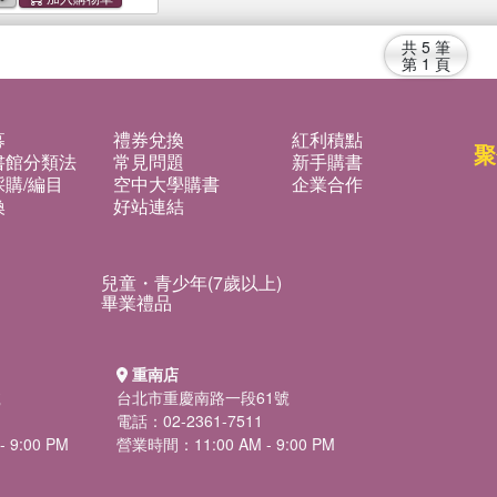
共
5
筆
第
1
頁
募
禮券兌換
紅利積點
聚
書館分類法
常見問題
新手購書
購/編目
空中大學購書
企業合作
換
好站連結
兒童・青少年(7歲以上)
畢業禮品
重南店
號
台北市重慶南路一段61號
電話：02-2361-7511
 9:00 PM
營業時間：11:00 AM - 9:00 PM