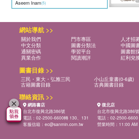
Aseem Inam
(5)
網站導航 >>
關於我們
門市專區
人才招
中文分類
圖書分類法
中國圖
通關密碼
學習平台
圖書館採
異業合作
閱讀潮評
紅利兌
圖書目錄 >>
三民・東大・弘雅三民
小山丘童書(0-6歲)
古籍圖書目錄
古典圖書目錄
聯絡資訊 >>
網路書店
復北店
台北市復興北路386號
台北市復興北路386
電話：02-2500-6600轉 130、131
電話：02-2500-6600
客服信箱：
ec@sanmin.com.tw
營業時間：11:00 AM -