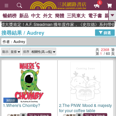
5
暢銷榜
新品
中文
外文
簡體
三民東大
電子書
親子
GO
肯定！A.F. Steadman 獲年度作家，《史坎德》系列帶你踏
搜尋結果
/
Audrey
、
熱搜：
東野圭吾
高希均教授回憶錄
篩選
、
、
、
The Odyssey
父親節
如果歷
作者：Audrey
、
、
史是一群喵
暑期推薦
國際布克
、
、
獎 臺灣漫遊錄
方念華
台灣的李
共
2368
筆
顯示
排序
、
、
登輝時代
數學女孩：黎曼猜想
第
1
/ 60
頁
偉大的迷走神經
滿額折
1.
Where's Chomby?
2.
The PNW: Mood & majesty
for your coffee table
無庫存
無庫存