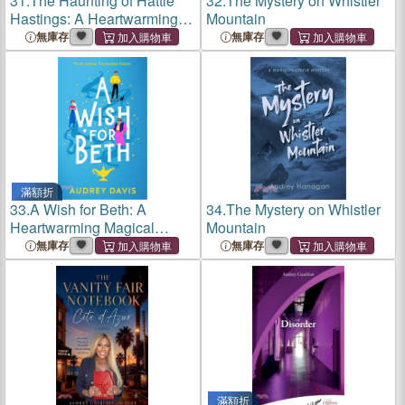
31.
The Haunting of Hattie
32.
The Mystery on Whistler
Hastings: A Heartwarming
Mountain
Romantic Comedy with a
無庫存
無庫存
Ghostly Twist.
滿額折
33.
A Wish for Beth: A
34.
The Mystery on Whistler
Heartwarming Magical
Mountain
Small-Town Romance
無庫存
無庫存
滿額折