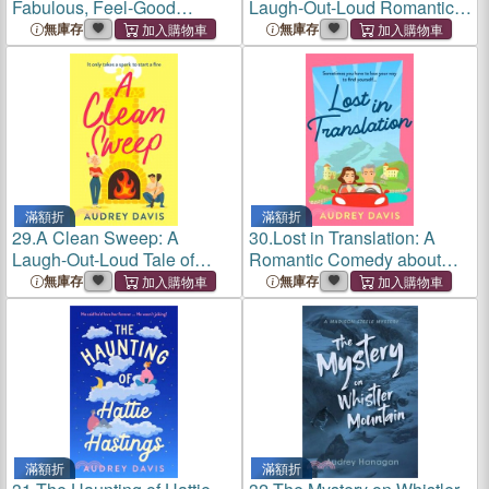
Fabulous, Feel-Good
Laugh-Out-Loud Romantic
Romantic Comedy with a
Comedy about Growing Old
無庫存
無庫存
Hint of Magic!
(Dis)Gracefully!
滿額折
滿額折
29.
A Clean Sweep: A
30.
Lost in Translation: A
Laugh-Out-Loud Tale of
Romantic Comedy about
Love, Lies and Second
Starting Over...
無庫存
無庫存
Chances ...
滿額折
滿額折