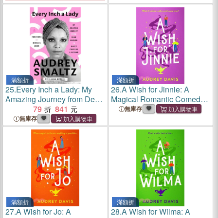
滿額折
滿額折
25.
Every Inch a Lady: My
26.
A Wish for Jinnie: A
Amazing Journey from Dear
Magical Romantic Comedy
Harlem to Haute Couture
79
841
with a Difference!
無庫存
and Beyond
無庫存
滿額折
滿額折
27.
A Wish for Jo: A
28.
A Wish for Wilma: A