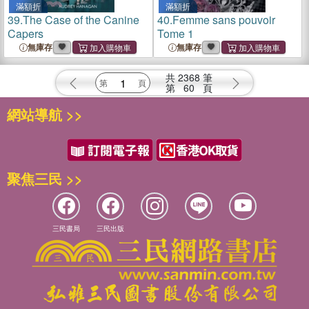
滿額折
滿額折
39.
The Case of the Canine
40.
Femme sans pouvoir
Capers
Tome 1
無庫存
無庫存
共
2368
筆
第
60
頁
網站導航 >>
聚焦三民 >>
三民書局
三民出版