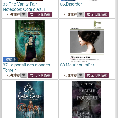
35.
The Vanity Fair
36.
Disorder
Notebook: Côte d'Azur
無庫存
無庫存
滿額折
37.
Le portail des mondes
38.
Mourir ou mûrir
Tome 1
無庫存
無庫存