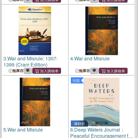
3.
War and Misrule: 1307-
4.
War and Misrule
1399 (Cram Edition)
無庫存
無庫存
預購
滿額折
5.
War and Misrule
6.
Deep Waters Journal：
Peaceful Encouragement for