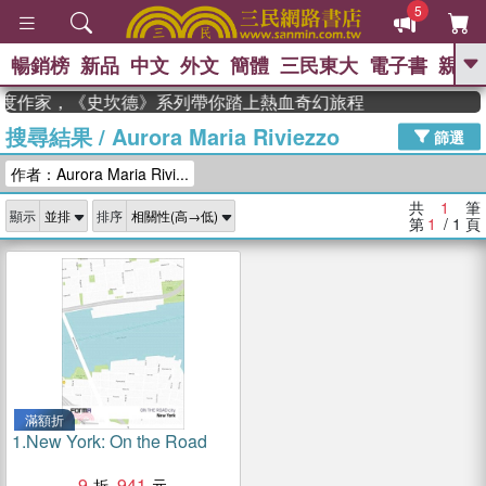
5
暢銷榜
新品
中文
外文
簡體
三民東大
電子書
親子
GO
n 獲年度作家，《史坎德》系列帶你踏上熱血奇幻旅程
搜尋結果
/
Aurora Maria Riviezzo
、
熱搜：
東野圭吾
高希均教授回憶錄
篩選
、
、
、
The Odyssey
父親節
如果歷
作者：Aurora Maria Rivi...
、
、
史是一群喵
暑期推薦
國際布克
、
、
獎 臺灣漫遊錄
方念華
台灣的李
共
1
筆
顯示
排序
、
、
登輝時代
數學女孩：黎曼猜想
第
1
/ 1
頁
偉大的迷走神經
滿額折
1.
New York: On the Road
9
941