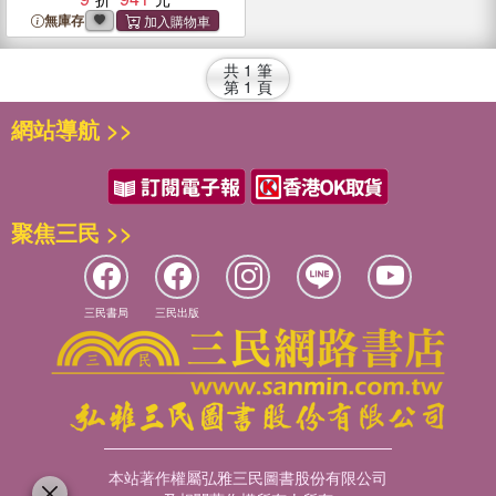
無庫存
共
1
筆
第
1
頁
網站導航 >>
聚焦三民 >>
三民書局
三民出版
本站著作權屬弘雅三民圖書股份有限公司