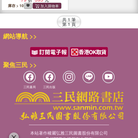
庫存 > 10
共
1
筆
第
1
頁
網站導航 >>
聚焦三民 >>
三民書局
三民出版
本站著作權屬弘雅三民圖書股份有限公司