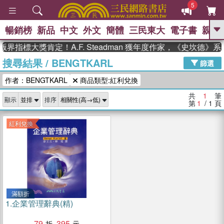
5
暢銷榜
新品
中文
外文
簡體
三民東大
電子書
親子
GO
界指標大獎肯定！A.F. Steadman 獲年度作家，《史坎德
搜尋結果
/
BENGTKARL
、
、
熱搜：
東野圭吾
The Odyssey
篩選
、
、
父親節
如果歷史是一群喵
暑期
作者：BENGTKARL
商品類型:紅利兌換
、
、
推薦
國際布克獎 臺灣漫遊錄
方
、
、
念華
台灣的李登輝時代
數學女
共
1
筆
顯示
排序
、
孩：黎曼猜想
偉大的迷走神經
第
1
/ 1
頁
紅利兌換
滿額折
1.
企業管理辭典(精)
79
395