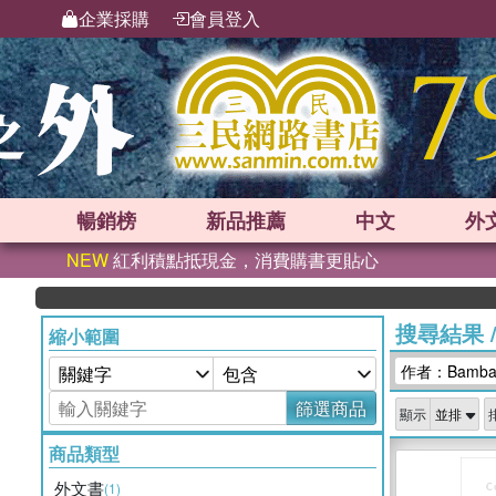
企業採購
會員登入
暢銷榜
新品
推薦
中文
外
NEW
紅利積點抵現金，消費購書更貼心
搜尋結果
縮小範圍
作者：Bamban
篩選商品
顯示
商品類型
外文書
(1)