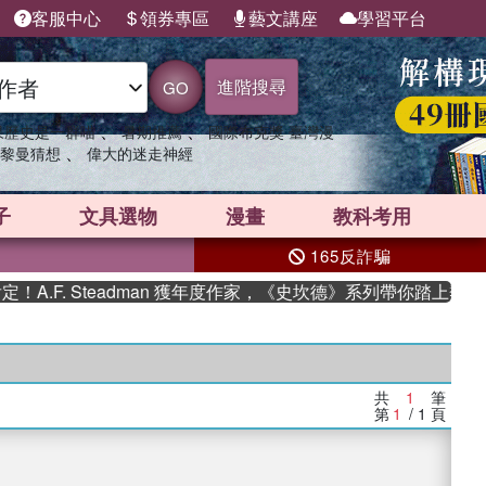
客服中心
領券專區
藝文講座
學習平台
進階搜尋
GO
、
、
果歷史是一群喵
暑期推薦
國際布克獎 臺灣漫
、
黎曼猜想
偉大的迷走神經
子
文具選物
漫畫
教科考用
165反詐騙
.F. Steadman 獲年度作家，《史坎德》系列帶你踏上熱血奇
共
1
筆
第
1
/ 1
頁