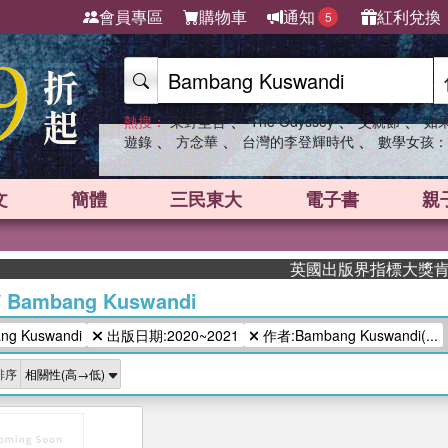
會員專區
購物車
通知
紅利兌換
5
、
、
、
熱搜：
東野圭吾
The Odyssey
父親節
如
、
、
、
遊錄
方念華
台灣的李登輝時代
數學女孩：
文
簡體
三民東大
電子書
親
英國出版界指標大獎肯定！A
/
Bambang Kuswandi
g Kuswandi
出版日期:2020~2021
作者:Bambang Kuswandi(...
排序