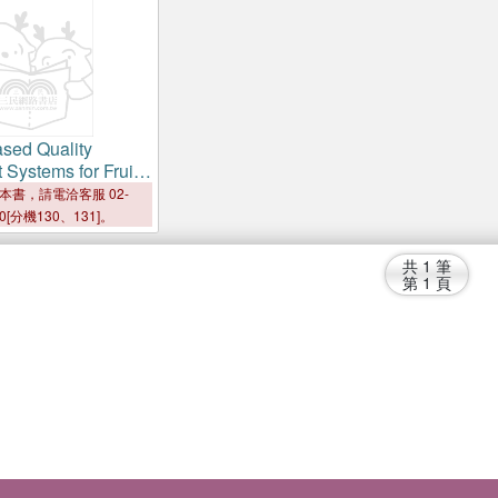
sed Quality
Systems for Fruits
bles
本書，請電洽客服 02-
00[分機130、131]。
共
1
筆
第
1
頁