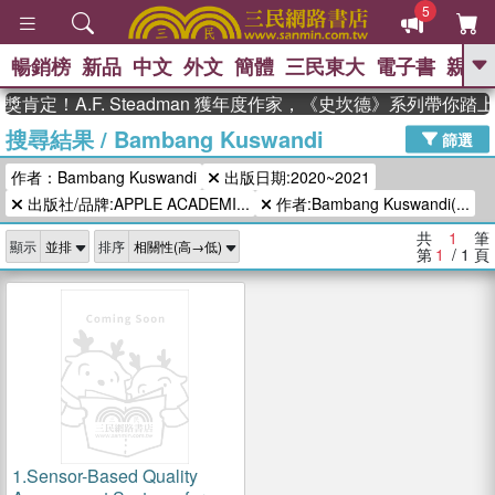
5
暢銷榜
新品
中文
外文
簡體
三民東大
電子書
親子
GO
肯定！A.F. Steadman 獲年度作家，《史坎德》系列帶你踏
搜尋結果
/
Bambang Kuswandi
、
熱搜：
東野圭吾
高希均教授回憶錄
篩選
、
、
、
The Odyssey
父親節
如果歷
作者：Bambang Kuswandi
出版日期:2020~2021
、
、
史是一群喵
暑期推薦
國際布克
、
、
出版社/品牌:APPLE ACADEMI...
作者:Bambang Kuswandi(...
獎 臺灣漫遊錄
方念華
台灣的李
、
、
登輝時代
數學女孩：黎曼猜想
共
1
筆
顯示
排序
偉大的迷走神經
第
1
/ 1
頁
1.
Sensor-Based Quality