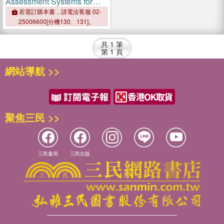
Assessment Systems for
Fruits and Vegetables
若需訂購本書，請電洽客服 02-
25006600[分機130、131]。
共
1
筆
第
1
頁
網站導航 >>
聚焦三民 >>
三民書局
三民出版