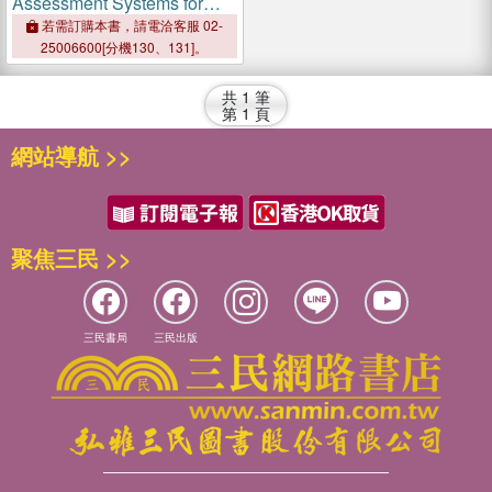
Assessment Systems for
Fruits and Vegetables
若需訂購本書，請電洽客服 02-
25006600[分機130、131]。
共
1
筆
第
1
頁
網站導航 >>
聚焦三民 >>
三民書局
三民出版