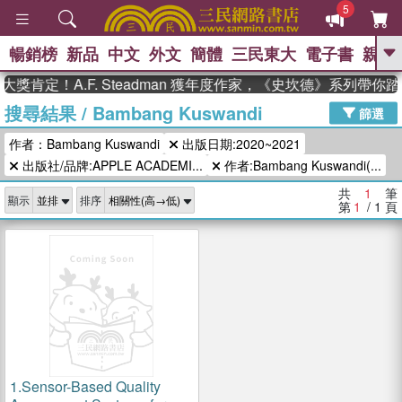
5
暢銷榜
新品
中文
外文
簡體
三民東大
電子書
親子
GO
獎肯定！A.F. Steadman 獲年度作家，《史坎德》系列帶你
搜尋結果
/
Bambang Kuswandi
、
、
熱搜：
東野圭吾
The Odyssey
篩選
、
、
、
父親節
花開錦繡
暑期推薦
作者：Bambang Kuswandi
出版日期:2020~2021
、
、
方念華
台灣的李登輝時代
數學
、
出版社/品牌:APPLE ACADEMI...
作者:Bambang Kuswandi(...
女孩：黎曼猜想
偉大的迷走神經
、
、
如果歷史是一群喵
臺灣漫遊錄
共
1
筆
顯示
排序
第
1
/ 1
頁
1.
Sensor-Based Quality