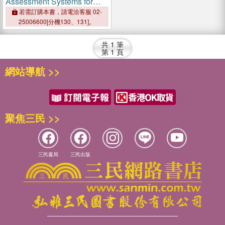
Assessment Systems for
Fruits and Vegetables
若需訂購本書，請電洽客服 02-
25006600[分機130、131]。
共
1
筆
第
1
頁
網站導航 >>
聚焦三民 >>
三民書局
三民出版