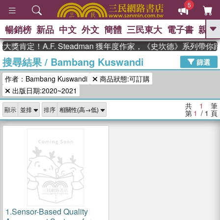
5
暢銷榜
新品
中文
外文
簡體
三民東大
電子書
親子
GO
獎肯定！A.F. Steadman 獲年度作家，《史坎德》系列帶你
搜尋結果
/
Bambang Kuswandi
、
熱搜：
東野圭吾
高希均教授回憶錄
篩選
、
、
、
The Odyssey
父親節
如果歷
作者：Bambang Kuswandi
商品狀態:可訂購
、
、
史是一群喵
暑期推薦
國際布克
、
、
出版日期:2020~2021
獎 臺灣漫遊錄
方念華
台灣的李
、
、
登輝時代
數學女孩：黎曼猜想
共
1
筆
顯示
排序
偉大的迷走神經
第
1
/ 1
頁
1.
Sensor-Based Quality