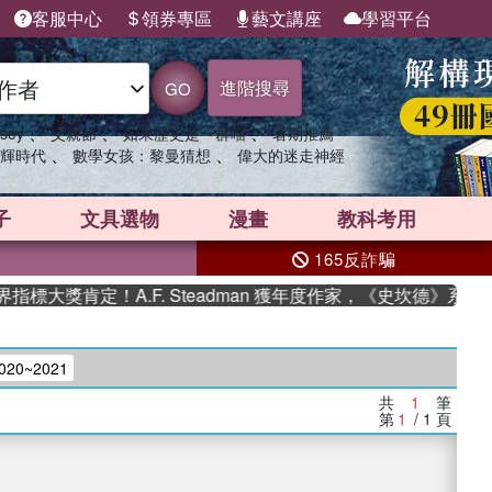
客服中心
領券專區
藝文講座
學習平台
進階搜尋
GO
、
、
、
sey
父親節
如果歷史是一群喵
暑期推薦
、
、
輝時代
數學女孩：黎曼猜想
偉大的迷走神經
子
文具選物
漫畫
教科考用
165反詐騙
標大獎肯定！A.F. Steadman 獲年度作家，《史坎德》系列
20~2021
共
1
筆
第
1
/ 1
頁