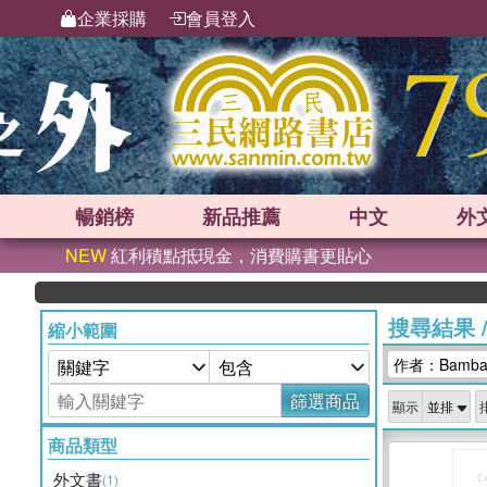
企業採購
會員登入
暢銷榜
新品
推薦
中文
外
NEW
紅利積點抵現金，消費購書更貼心
搜尋結果
縮小範圍
作者：Bamban
篩選商品
顯示
商品類型
外文書
(1)