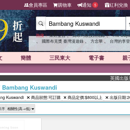
會員專區
購物車
通知
紅利兌換
5
、
、
熱搜：
東野圭吾
高希均教授回憶錄
The Odys
、
、
、
國際布克獎 臺灣漫遊錄
方念華
台灣的李登
文
簡體
三民東大
電子書
親
英國出版界指
/
Bambang Kuswandi
g Kuswandi
商品狀態:可訂購
商品定價:$800以上
出版日期:20
排序