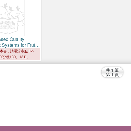
sed Quality
Systems for Fruits
bles
本書，請電洽客服 02-
00[分機130、131]。
共
1
筆
第
1
頁