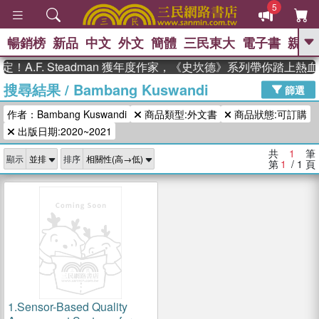
5
暢銷榜
新品
中文
外文
簡體
三民東大
電子書
親子
GO
！A.F. Steadman 獲年度作家，《史坎德》系列帶你踏上熱
搜尋結果
/
Bambang Kuswandi
、
熱搜：
東野圭吾
高希均教授回憶錄
篩選
、
、
、
The Odyssey
父親節
花開錦
作者：Bambang Kuswandi
商品類型:外文書
商品狀態:可訂購
、
、
、
繡
暑期推薦
方念華
台灣的
、
出版日期:2020~2021
李登輝時代
數學女孩：黎曼猜想
、
、
偉大的迷走神經
如果歷史是一
共
1
筆
、
顯示
排序
群喵
臺灣漫遊錄
第
1
/ 1
頁
1.
Sensor-Based Quality