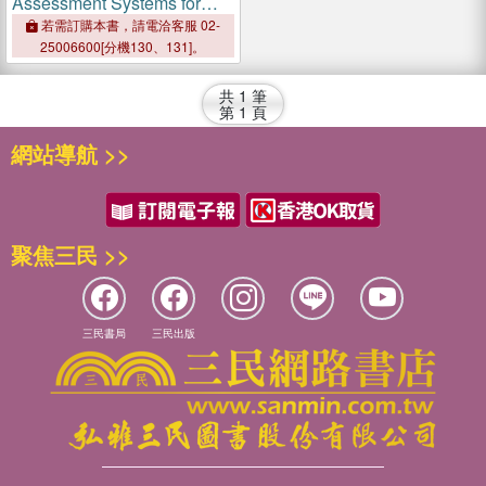
Assessment Systems for
Fruits and Vegetables
若需訂購本書，請電洽客服 02-
25006600[分機130、131]。
共
1
筆
第
1
頁
網站導航 >>
聚焦三民 >>
三民書局
三民出版