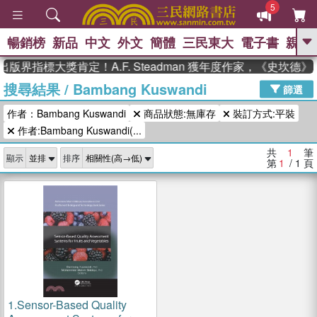
5
暢銷榜
新品
中文
外文
簡體
三民東大
電子書
親子
GO
出版界指標大獎肯定！A.F. Steadman 獲年度作家，《史坎
搜尋結果
/
Bambang Kuswandi
、
、
熱搜：
東野圭吾
The Odyssey
篩選
、
、
父親節
如果歷史是一群喵
暑期
作者：Bambang Kuswandi
商品狀態:無庫存
裝訂方式:平裝
、
、
推薦
國際布克獎 臺灣漫遊錄
方
、
、
作者:Bambang Kuswandi(...
念華
台灣的李登輝時代
數學女
、
孩：黎曼猜想
偉大的迷走神經
共
1
筆
顯示
排序
第
1
/ 1
頁
1.
Sensor-Based Quality