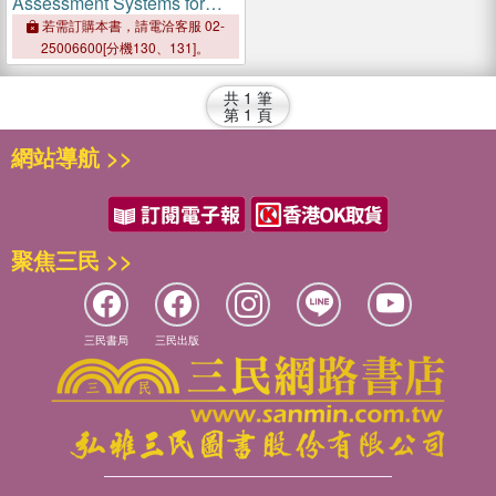
Assessment Systems for
Fruits and Vegetables
若需訂購本書，請電洽客服 02-
25006600[分機130、131]。
共
1
筆
第
1
頁
網站導航 >>
聚焦三民 >>
三民書局
三民出版