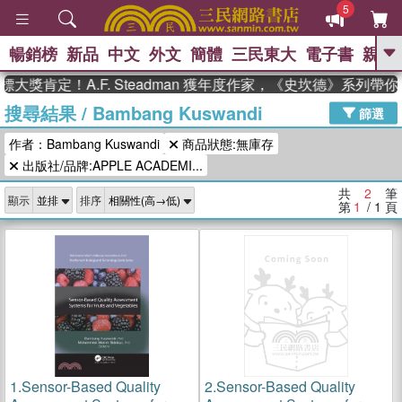
5
暢銷榜
新品
中文
外文
簡體
三民東大
電子書
親子
GO
大獎肯定！A.F. Steadman 獲年度作家，《史坎德》系列帶
搜尋結果
/
Bambang Kuswandi
、
熱搜：
東野圭吾
高希均教授回憶錄
篩選
、
、
、
The Odyssey
父親節
如果歷
作者：Bambang Kuswandi
商品狀態:無庫存
、
、
史是一群喵
暑期推薦
國際布克
、
、
出版社/品牌:APPLE ACADEMI...
獎 臺灣漫遊錄
方念華
台灣的李
、
、
登輝時代
數學女孩：黎曼猜想
共
2
筆
顯示
排序
偉大的迷走神經
第
1
/ 1
頁
1.
Sensor-Based Quality
2.
Sensor-Based Quality