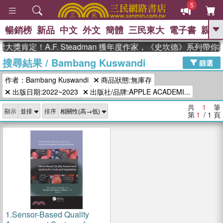
5
暢銷榜
新品
中文
外文
簡體
三民東大
電子書
親子
GO
大獎肯定！A.F. Steadman 獲年度作家，《史坎德》系列帶
搜尋結果
/
Bambang Kuswandi
、
熱搜：
東野圭吾
高希均教授回憶錄
篩選
、
、
、
The Odyssey
父親節
如果歷
作者：Bambang Kuswandi
商品狀態:無庫存
、
、
史是一群喵
暑期推薦
國際布克
、
、
出版日期:2022~2023
出版社/品牌:APPLE ACADEMI...
獎 臺灣漫遊錄
方念華
台灣的李
、
、
登輝時代
數學女孩：黎曼猜想
共
1
筆
顯示
排序
偉大的迷走神經
第
1
/ 1
頁
1.
Sensor-Based Quality