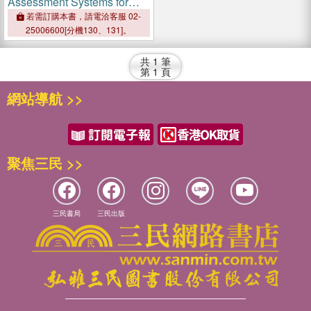
Assessment Systems for
Fruits and Vegetables
若需訂購本書，請電洽客服 02-
25006600[分機130、131]。
共
1
筆
第
1
頁
網站導航 >>
聚焦三民 >>
三民書局
三民出版